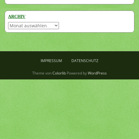
ARCHIV
Archiv
IMPRESSUM
DATENSCHUTZ
Theme von
Colorlib
Powered by
WordPress