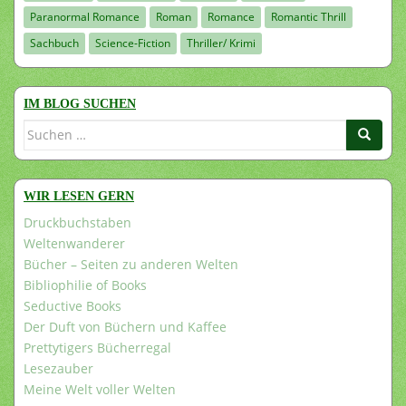
Paranormal Romance
Roman
Romance
Romantic Thrill
Sachbuch
Science-Fiction
Thriller/ Krimi
IM BLOG SUCHEN
Suchen
nach:
WIR LESEN GERN
Druckbuchstaben
Weltenwanderer
Bücher – Seiten zu anderen Welten
Bibliophilie of Books
Seductive Books
Der Duft von Büchern und Kaffee
Prettytigers Bücherregal
Lesezauber
Meine Welt voller Welten