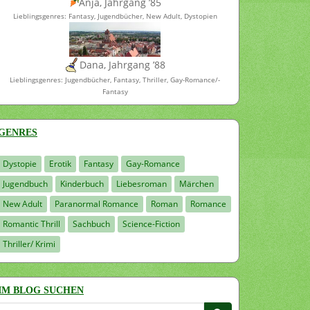
Anja, Jahrgang ’85
Lieblingsgenres: Fantasy, Jugendbücher, New Adult, Dystopien
Dana, Jahrgang ’88
Lieblingsgenres: Jugendbücher, Fantasy, Thriller, Gay-Romance/-
Fantasy
GENRES
Dystopie
Erotik
Fantasy
Gay-Romance
Jugendbuch
Kinderbuch
Liebesroman
Märchen
New Adult
Paranormal Romance
Roman
Romance
Romantic Thrill
Sachbuch
Science-Fiction
Thriller/ Krimi
IM BLOG SUCHEN
Suchen