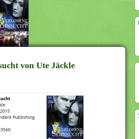
sucht von Ute Jäckle
sucht
kle
 2015
ndent Publishing
23560