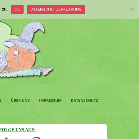
 zu.
OK
DATENSCHUTZERKLÄRUNG
E
ÜBER UNS
IMPRESSUM
DATENSCHUTZ
FOLGE UNS AUF: