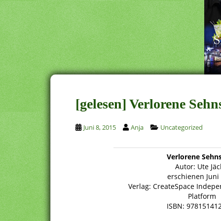
[gelesen] Verlorene Sehn
Juni 8, 2015
Anja
Uncategorized
Verlorene Sehn
Autor: Ute Jäc
erschienen Juni
Verlag: CreateSpace Indepe
Platform
ISBN: 97815141