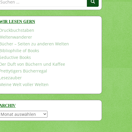
nach:
WIR LESEN GERN
Druckbuchstaben
Weltenwanderer
Bücher – Seiten zu anderen Welten
Bibliophilie of Books
Seductive Books
Der Duft von Büchern und Kaffee
Prettytigers Bücherregal
Lesezauber
Meine Welt voller Welten
ARCHIV
Archiv