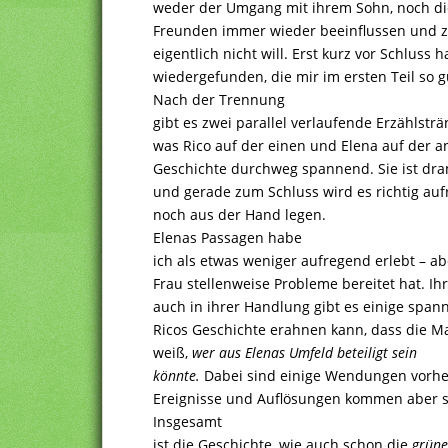
weder der Umgang mit ihrem Sohn, noch die 
Freunden immer wieder beeinflussen und zu
eigentlich nicht will. Erst kurz vor Schluss 
wiedergefunden, die mir im ersten Teil so gu
Nach der Trennung
gibt es zwei parallel verlaufende Erzählstr
was Rico auf der einen und Elena auf der an
Geschichte durchweg spannend. Sie ist dra
und gerade zum Schluss wird es richtig a
noch aus der Hand legen.
Elenas Passagen habe
ich als etwas weniger aufregend erlebt – ab
Frau stellenweise Probleme bereitet hat. Ih
auch in ihrer Handlung gibt es einige sp
Ricos Geschichte erahnen kann, dass die Maf
weiß,
wer aus Elenas Umfeld beteiligt sein
könnte
.
Dabei sind einige Wendungen vorhe
Ereignisse und Auflösungen kommen aber 
Insgesamt
ist die Geschichte, wie auch schon die
grüne