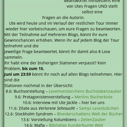
Beantwortet mindestens eine
von Utes Fragen UND stellt
selbst eine
Fragen an die Autorin.
Ute wird heute und im Verlauf der restlichen Tour immer
wieder hier vorbeischauen, um eure Fragen zu beantworten.
Mit der Teilnahme auf mehreren Blogs, könnt ihr eure
Gewinnchancen erhöhen. Wenn ihr auf jedem Blog der Tour
teilnehmt und die
jeweilige Frage beantwortet, könnt ihr damit also 8 Lose
sammeln.
Ihr habt eine der bisherigen Stationen verpasst? Kein
Problem,
bis zum 15.
Juni um 23:59
könnt ihr noch auf allen Blogs teilnehmen. Hier
sind die
Stationen nochmal in der Übersicht:
8.6: Buchvorstellung –
Lesemonsterchens Buchstabenzauber
9.6: Protagonistenvorstellung –
Merlins Bücherkiste
10.6: Interview mit Ute Jäckle – hier bei uns
11.6: Zitate aus
Verlorene Sehnsucht
–
Samys Lesestübchen
12.6: Stockholm Syndrom –
Blonderschattens Welt der Bücher
13.6: Vorstellung Kolumbiens –
ZeilenZauber
14.6: Mafia –
Bibilottas Kunderbunte Welt