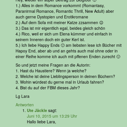
1.) Alles in dem Romance vorkommt (Romantasy,
Paranirmal Romance, Romantic Thrill, New Adult) aber
auch gerne Dystopien und Erotikromane
2.) Auf dem Sofa mit meiner Katze zzsammen 😉
3.) Das ist mir eigentlich egal, beides gleich schön
4.) Rico, weil er sich um Elena kümmer und einfach in
seinem Inneren doch ein guter Kerl ist.
5.) Ich liebe Happy Ends 🙂 am liebsten lese ich Bücher mit
Hapoy End, aber ab und an gehts auch mal ohne oder in
einer Reihe komme ich auch mit pffenen Enden zurecht 🙂
So und jetzt meine Fragen an die Autorin:
1. Hast du Haustiere? Wenn ja welche?
2. Welche ist deine Lieblingsperson in deinen Büchern?
3. Wohin würdest du gerne mal in Urlaub fahren?
4. Bist du auf der FBM dieses Jahr?
Lg Lara
Antworten
Ute Jäckle
sagt:
Juni 10, 2015 um 13:29 Uhr
Hallo liebe Lara,