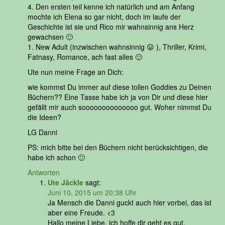
4. Den ersten teil kenne ich natürlich und am Anfang
mochte ich Elena so gar nicht, doch im laufe der
Geschichte ist sie und Rico mir wahnsinnig ans Herz
gewachsen 🙂
1. New Adult (inzwischen wahnsinnig 😛 ), Thriller, Krimi,
Fatnasy, Romance, ach fast alles 🙂
Ute nun meine Frage an Dich:
wie kommst Du immer auf diese tollen Goddies zu Deinen
Büchern?? Eine Tasse habe ich ja von Dir und diese hier
gefällt mir auch soooooooooooooo gut. Woher nimmst Du
die Ideen?
LG Danni
PS: mich bitte bei den Büchern nicht berücksichtigen, die
habe ich schon 🙂
Antworten
Ute Jäckle
sagt:
Juni 10, 2015 um 20:38 Uhr
Ja Mensch die Danni guckt auch hier vorbei, das ist
aber eine Freude. <3
Hallo meine Liebe, ich hoffe dir geht es gut.