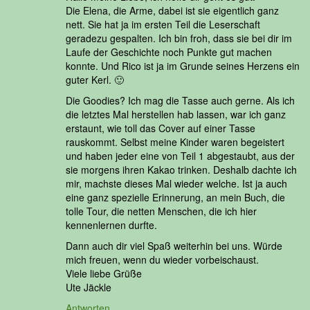
Die Elena, die Arme, dabei ist sie eigentlich ganz
nett. Sie hat ja im ersten Teil die Leserschaft
geradezu gespalten. Ich bin froh, dass sie bei dir im
Laufe der Geschichte noch Punkte gut machen
konnte. Und Rico ist ja im Grunde seines Herzens ein
guter Kerl. 🙂
Die Goodies? Ich mag die Tasse auch gerne. Als ich
die letztes Mal herstellen hab lassen, war ich ganz
erstaunt, wie toll das Cover auf einer Tasse
rauskommt. Selbst meine Kinder waren begeistert
und haben jeder eine von Teil 1 abgestaubt, aus der
sie morgens ihren Kakao trinken. Deshalb dachte ich
mir, machste dieses Mal wieder welche. Ist ja auch
eine ganz spezielle Erinnerung, an mein Buch, die
tolle Tour, die netten Menschen, die ich hier
kennenlernen durfte.
Dann auch dir viel Spaß weiterhin bei uns. Würde
mich freuen, wenn du wieder vorbeischaust.
Viele liebe Grüße
Ute Jäckle
Antworten