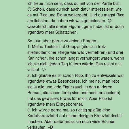
ich freue mich sehr, dass du mit von der Partie bist.
🙂 Schön, dass du dich auch dafür interessierst, wie
es mit Rico und Elena weitergeht. Und du magst Rico
am liebsten, da haben wir was gemeinsam. 😉
Obwohl ich alle meine Figuren gern habe, ist er doch
irgendwo mein Schätzchen.
So, nun aber gerne zu deinen Fragen.
1. Meine Tochter hat Guppys (die sich trotz
stiefmütterlicher Pflege wie wild vermehren) und drei
Kaninchen, die schon längst verhungert wären, wenn
ich sie nicht jeden Tag füttern würde. Das reicht mir
vollauf. 🙂
2. Ich glaube es ist schon Rico, ihn zu entwickeln war
irgendwie etwas Besonderes. Ich meine, man liebt
sie ja alle und jede Figur (auch in den anderen
Roman, die schon fertig sind und noch erscheinen)
hat das gewisses Etwas für mich. Aber Rico ist
irgendwie mein Erstgeborener.
3. Ich würde gerne mal so richtig spießig eine
Karibikkreuzfahrt auf einem riesigen Kreuzfahrtschiff
machen. Aber dafür muss ich noch viele Bücher
verkaufen. =D