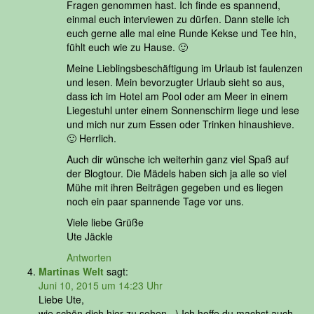
Fragen genommen hast. Ich finde es spannend,
einmal euch interviewen zu dürfen. Dann stelle ich
euch gerne alle mal eine Runde Kekse und Tee hin,
fühlt euch wie zu Hause. 🙂
Meine Lieblingsbeschäftigung im Urlaub ist faulenzen
und lesen. Mein bevorzugter Urlaub sieht so aus,
dass ich im Hotel am Pool oder am Meer in einem
Liegestuhl unter einem Sonnenschirm liege und lese
und mich nur zum Essen oder Trinken hinaushieve.
🙂 Herrlich.
Auch dir wünsche ich weiterhin ganz viel Spaß auf
der Blogtour. Die Mädels haben sich ja alle so viel
Mühe mit ihren Beiträgen gegeben und es liegen
noch ein paar spannende Tage vor uns.
Viele liebe Grüße
Ute Jäckle
Antworten
Martinas Welt
sagt:
Juni 10, 2015 um 14:23 Uhr
Liebe Ute,
wie schön dich hier zu sehen =) Ich hoffe du machst auch