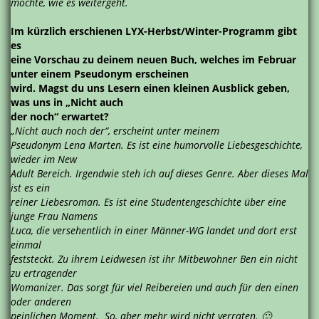
möchte, wie es weitergeht.
Im kürzlich erschienen LYX-Herbst/Winter-Programm gibt
es
eine Vorschau zu deinem neuen Buch, welches im Februar
unter einem Pseudonym erscheinen
wird. Magst du uns Lesern einen kleinen Ausblick geben,
was uns in „Nicht auch
der noch“ erwartet?
„Nicht auch noch der“, erscheint unter meinem
Pseudonym Lena Marten. Es ist eine humorvolle Liebesgeschichte,
wieder im New
Adult Bereich. Irgendwie steh ich auf dieses Genre. Aber dieses Mal
ist es ein
reiner Liebesroman. Es ist eine Studentengeschichte über eine
junge Frau Namens
Luca, die versehentlich in einer Männer-WG landet und dort erst
einmal
feststeckt. Zu ihrem Leidwesen ist ihr Mitbewohner Ben ein nicht
zu ertragender
Womanizer. Das sorgt für viel Reibereien und auch für den einen
oder anderen
peinlichen Moment. So, aber mehr wird nicht verraten. 🙂