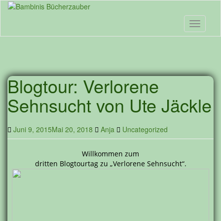
Skip
to
main
Toggle n
content
Blogtour: Verlorene
Sehnsucht von Ute Jäckle
Juni 9, 2015
Mai 20, 2018
Anja
Uncategorized
Willkommen zum
dritten Blogtourtag zu „Verlorene Sehnsucht“.