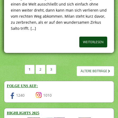
einen die Welt ausschließt und sich einfach ohne
einen weiter dreht, dann kann man sich verlieren und
vom rechten Weg abkommen. Milan steht kurz davor,
zu zerbrechen, als er auf den wundersamen Zirkus
Salto trifft. […]
WEITERLESEN
SEITENNUMMERIERUNG
1
2
3
ÄLTERE BEITRÄGE
DER
BEITRÄGE
FOLGE UNS AUF:
1240
1010
HIGHLIGHTS 2025