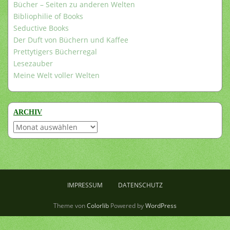
Bücher – Seiten zu anderen Welten
Bibliophilie of Books
Seductive Books
Der Duft von Büchern und Kaffee
Prettytigers Bücherregal
Lesezauber
Meine Welt voller Welten
ARCHIV
Archiv
IMPRESSUM
DATENSCHUTZ
Theme von
Colorlib
Powered by
WordPress