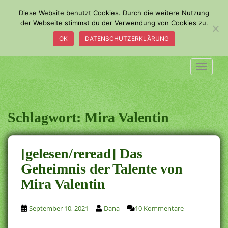
S
Diese Website benutzt Cookies. Durch die weitere Nutzung
k
der Webseite stimmst du der Verwendung von Cookies zu.
i
OK
DATENSCHUTZERKLÄRUNG
p
t
o
TOGGLE
m
a
i
n
Schlagwort:
Mira Valentin
c
o
n
[gelesen/reread] Das
t
Geheimnis der Talente von
e
Mira Valentin
n
t
September 10, 2021
Dana
10 Kommentare