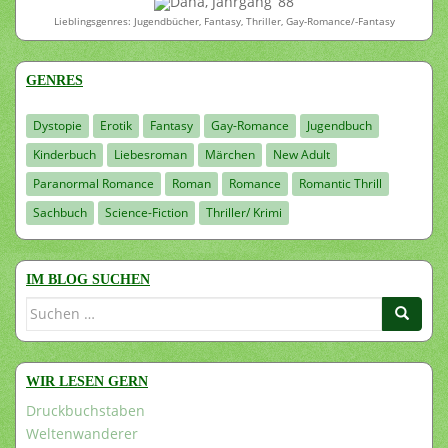
Dana, Jahrgang ’88
Lieblingsgenres: Jugendbücher, Fantasy, Thriller, Gay-Romance/-Fantasy
GENRES
Dystopie
Erotik
Fantasy
Gay-Romance
Jugendbuch
Kinderbuch
Liebesroman
Märchen
New Adult
Paranormal Romance
Roman
Romance
Romantic Thrill
Sachbuch
Science-Fiction
Thriller/ Krimi
IM BLOG SUCHEN
Suchen
nach:
WIR LESEN GERN
Druckbuchstaben
Weltenwanderer