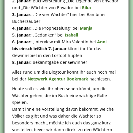
2. Januar:
Buchvorstellung „Die Legende von Enyador“
und „Die Wächter von Enyador bei
Rika
3. Januar:
„Die vier Wächter“ hier bei Bambinis
Bücherzauber
4. Januar:
„Die Prophezeiung“ bei
Manja
5. Januar:
„Gedanken“ bei
Isabell
6. Januar:
„Interview mit Mira Valentin bei
Anni
bis einschließlich 7. Januar
könnt ihr für das
Gewinnspiel in den Lostopf hüpfen
8. Januar:
Bekanntgabe der Gewinner
Alles rund um die Blogtour könnt ihr auch noch mal
bei der
Netzwerk Agentur Bookmark
nachlesen.
Heute soll es, wie ihr oben sehen könnt, um die
Wächter gehen, die im Buch eine wichtige Rolle
spielen.
Damit ihr eine Vorstellung davon bekommt, welche
Völker es gibt und was daher die Wächter so
besonders macht, möchte ich euch das ganz kurz
vorstellen, bevor wir dann direkt zu den Wächtern