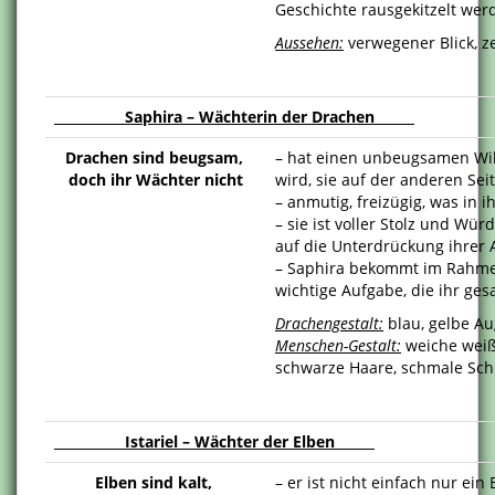
Geschichte rausgekitzelt wer
Aussehen:
verwegener Blick, z
Saphira – Wächterin der Drachen
Drachen sind beugsam,
– hat einen unbeugsamen Wille
doch ihr Wächter nicht
wird, sie auf der anderen Sei
– anmutig, freizügig, was in i
– sie ist voller Stolz und Wü
auf die Unterdrückung ihrer 
– Saphira bekommt im Rahmen
wichtige Aufgabe, die ihr gesa
Drachengestalt:
blau, gelbe A
Menschen-Gestalt:
weiche weiß
schwarze Haare, schmale Sch
Istariel – Wächter der Elben
Elben sind kalt,
– er ist nicht einfach nur ei