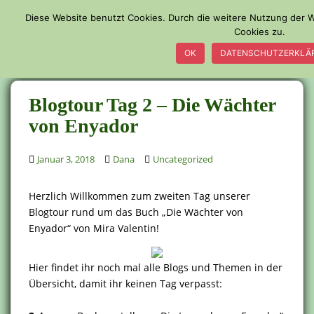
S
Diese Website benutzt Cookies. Durch die weitere Nutzung der
k
Cookies zu.
TOGGLE
i
OK
DATENSCHUTZERKLÄ
p
t
o
Blogtour Tag 2 – Die Wächter
m
a
von Enyador
i
n
Januar 3, 2018
Dana
Uncategorized
c
o
Herzlich Willkommen zum zweiten Tag unserer
n
Blogtour rund um das Buch „Die Wächter von
t
Enyador“ von Mira Valentin!
e
n
t
Hier findet ihr noch mal alle Blogs und Themen in der
Übersicht, damit ihr keinen Tag verpasst: