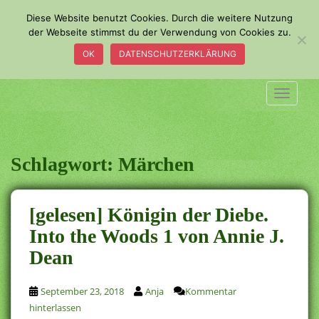
S
Diese Website benutzt Cookies. Durch die weitere Nutzung
k
der Webseite stimmst du der Verwendung von Cookies zu.
i
OK
DATENSCHUTZERKLÄRUNG
p
t
o
TOGGLE
m
a
i
n
Schlagwort:
Märchen
c
o
n
[gelesen] Königin der Diebe.
t
Into the Woods 1 von Annie J.
e
Dean
n
t
September 23, 2018
Anja
Kommentar
hinterlassen