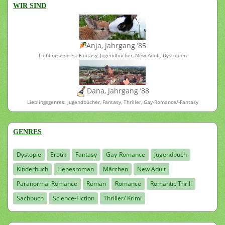
WIR SIND
Anja, Jahrgang ’85
Lieblingsgenres: Fantasy, Jugendbücher, New Adult, Dystopien
Dana, Jahrgang ’88
Lieblingsgenres: Jugendbücher, Fantasy, Thriller, Gay-Romance/-Fantasy
GENRES
Dystopie
Erotik
Fantasy
Gay-Romance
Jugendbuch
Kinderbuch
Liebesroman
Märchen
New Adult
Paranormal Romance
Roman
Romance
Romantic Thrill
Sachbuch
Science-Fiction
Thriller/ Krimi