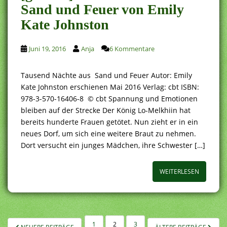
Sand und Feuer von Emily
Kate Johnston
Juni 19, 2016
Anja
6 Kommentare
Tausend Nächte aus Sand und Feuer Autor: Emily
Kate Johnston erschienen Mai 2016 Verlag: cbt ISBN:
978-3-570-16406-8 © cbt Spannung und Emotionen
bleiben auf der Strecke Der König Lo-Melkhiin hat
bereits hunderte Frauen getötet. Nun zieht er in ein
neues Dorf, um sich eine weitere Braut zu nehmen.
Dort versucht ein junges Mädchen, ihre Schwester […]
WEITERLESEN
SEITENNUMMERIERUNG
1
2
3