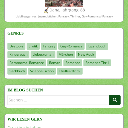
Dana, Jahrgang ’88
Lieblingsgenres: Jugendbücher, Fantasy, Thriller, Gay-Romance/-Fantasy
GENRES
Dystopie
Erotik
Fantasy
Gay-Romance
Jugendbuch
Kinderbuch
Liebesroman
Märchen
New Adult
Paranormal Romance
Roman
Romance
Romantic Thrill
Sachbuch
Science-Fiction
Thriller/ Krimi
IM BLOG SUCHEN
Suchen
nach:
WIR LESEN GERN
Druckbuchstaben