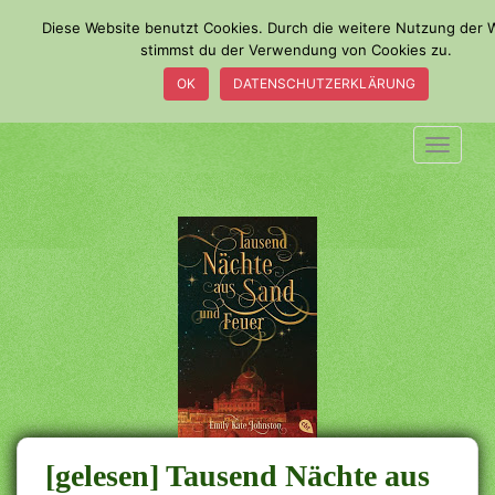
S
Diese Website benutzt Cookies. Durch die weitere Nutzung der 
k
stimmst du der Verwendung von Cookies zu.
i
OK
DATENSCHUTZERKLÄRUNG
p
t
o
TOGGLE
m
a
i
n
c
o
n
t
e
n
t
[gelesen] Tausend Nächte aus