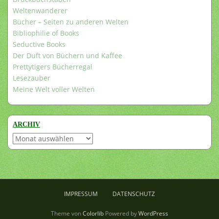
Weltenwanderer
Bücher – Seiten zu anderen Welten
Bibliophilie of Books
Seductive Books
Der Duft von Büchern und Kaffee
Prettytigers Bücherregal
Lesezauber
Meine Welt voller Welten
ARCHIV
Archiv
IMPRESSUM
DATENSCHUTZ
Theme von
Colorlib
Powered by
WordPress