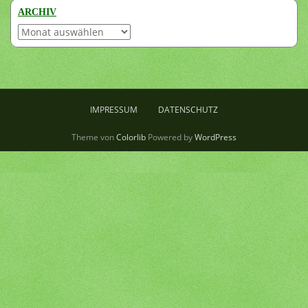
ARCHIV
Archiv
IMPRESSUM
DATENSCHUTZ
Theme von
Colorlib
Powered by
WordPress