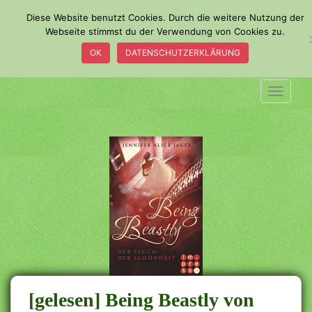
S
Diese Website benutzt Cookies. Durch die weitere Nutzung der
k
Webseite stimmst du der Verwendung von Cookies zu.
i
OK
DATENSCHUTZERKLÄRUNG
p
t
o
TOGGLE
m
a
i
n
c
o
n
t
e
n
t
[gelesen] Being Beastly von