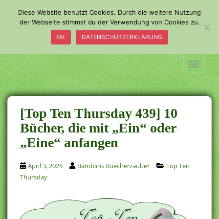
S
Diese Website benutzt Cookies. Durch die weitere Nutzung
k
der Webseite stimmst du der Verwendung von Cookies zu.
i
OK
DATENSCHUTZERKLÄRUNG
p
t
o
TOGGLE
m
a
i
n
[Top Ten Thursday 439] 10
c
Bücher, die mit „Ein“ oder
o
„Eine“ anfangen
n
t
e
April 3, 2025
Bambinis Buecherzauber
Top Ten
n
Thursday
t