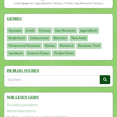
Lieblingsgenres: Jugendbücher, Fantasy, Thriller, Gay-Romance/-Fantasy
GENRES
Dystopie
Erotik
Fantasy
Gay-Romance
Jugendbuch
Kinderbuch
Liebesroman
Märchen
New Adult
Paranormal Romance
Roman
Romance
Romantic Thrill
Sachbuch
Science-Fiction
Thriller/ Krimi
IM BLOG SUCHEN
Suchen
nach:
WIR LESEN GERN
Druckbuchstaben
Weltenwanderer
Bücher – Seiten zu anderen Welten