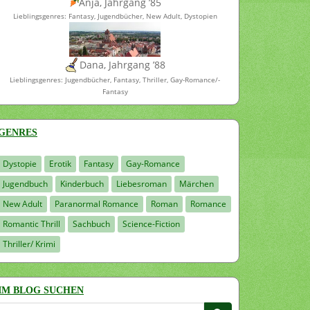
Anja, Jahrgang ’85
Lieblingsgenres: Fantasy, Jugendbücher, New Adult, Dystopien
Dana, Jahrgang ’88
Lieblingsgenres: Jugendbücher, Fantasy, Thriller, Gay-Romance/-
Fantasy
GENRES
Dystopie
Erotik
Fantasy
Gay-Romance
Jugendbuch
Kinderbuch
Liebesroman
Märchen
New Adult
Paranormal Romance
Roman
Romance
Romantic Thrill
Sachbuch
Science-Fiction
Thriller/ Krimi
IM BLOG SUCHEN
Suchen