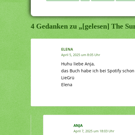
4 Gedanken zu „[gelesen] The Su
ELENA
April 5, 2025 um 8:05 Uhr
Huhu liebe Anja,
das Buch habe ich bei Spotify schon 
LieGrü
Elena
ANJA
April 7, 2025 um 18:03 Uhr