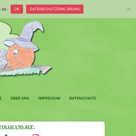
 zu.
OK
DATENSCHUTZERKLÄRUNG
E
ÜBER UNS
IMPRESSUM
DATENSCHUTZ
FOLGE UNS AUF: