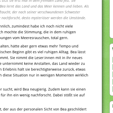
sitzt sie erst mal in dem fremden Land fest. Sie
 Bea lernt das Land und das Meer kennen und lieben. Als
auftaucht, der nach seiner verschwundenen Schwester
sie nachforscht, desto mysteriöser werden die Umstände.
lich, zumindest habe ich noch nicht viele
 Ich mochte die Stimmung, die in dem ruhigen
ibungen vom Meeresrauschen, total gern.
halten, hätte aber gern etwas mehr Tempo und
hen Beginn gibt es viel ruhigen Alltag. Bea lässt
ommt. Sie nimmt die Leser:innen mit in ihr neues
e unternimmt keine Anstalten, das Land wieder zu
 Erlebnis hält sie berechtigterweise zurück, etwas
h diese Situation nur in wenigen Momenten wirklich
r sucht, wird Bea neugierig. Zudem kann sie einen
 für ihn ein wenig nachforscht. Dabei stößt sie auf
 der aus der personalen Sicht von Bea geschildert