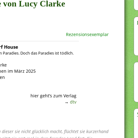
e von Lucy Clarke
Rezensionsexemplar
rf House
m Paradies. Doch das Paradies ist tödlich.
arke
nen im März 2025
ten
hier geht’s zum Verlag
→
dtv
dieser sie nicht glücklich macht, flüchtet sie kurzerhand