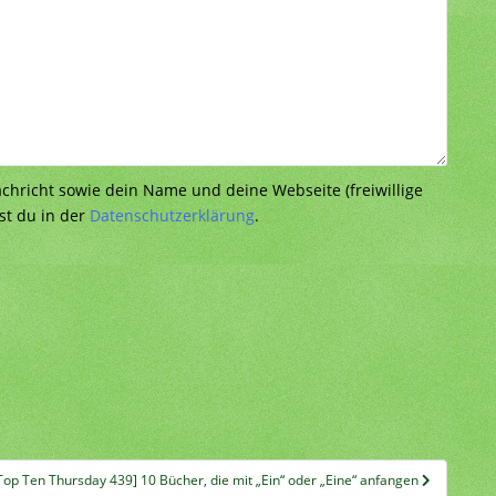
richt sowie dein Name und deine Webseite (freiwillige
st du in der
Datenschutzerklärung
.
Top Ten Thursday 439] 10 Bücher, die mit „Ein“ oder „Eine“ anfangen