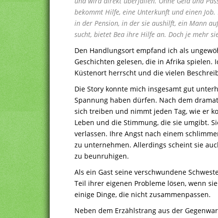
und wird direkt überfallen. Ohne Geld und Pass 
bekommt Hilfe, eine Unterkunft und einen Job.
in der Pension, in der sie aushilft, ein Mann 
sucht, bietet Bea ihre Hilfe an. Doch je mehr 
Den Handlungsort empfand ich als ungewöhn
Geschichten gelesen, die in Afrika spielen.
Küstenort herrscht und die vielen Beschre
Die Story konnte mich insgesamt gut unter
Spannung haben dürfen. Nach dem dramatisc
sich treiben und nimmt jeden Tag, wie er k
Leben und die Stimmung, die sie umgibt. Si
verlassen. Ihre Angst nach einem schlimmen
zu unternehmen. Allerdings scheint sie auc
zu beunruhigen.
Als ein Gast seine verschwundene Schweste
Teil ihrer eigenen Probleme lösen, wenn sie
einige Dinge, die nicht zusammenpassen.
Neben dem Erzählstrang aus der Gegenwart,