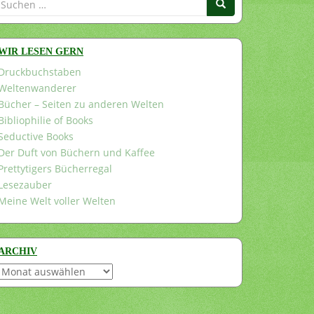
nach:
WIR LESEN GERN
Druckbuchstaben
Weltenwanderer
Bücher – Seiten zu anderen Welten
Bibliophilie of Books
Seductive Books
Der Duft von Büchern und Kaffee
Prettytigers Bücherregal
Lesezauber
Meine Welt voller Welten
ARCHIV
Archiv