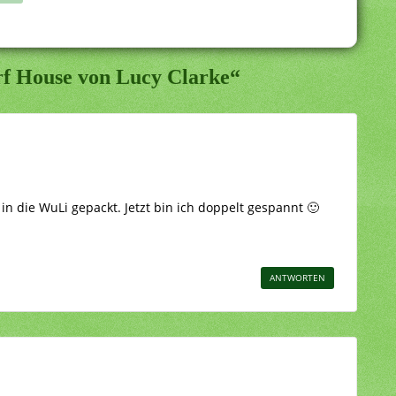
rf House von Lucy Clarke“
in die WuLi gepackt. Jetzt bin ich doppelt gespannt 🙂
ANTWORTEN