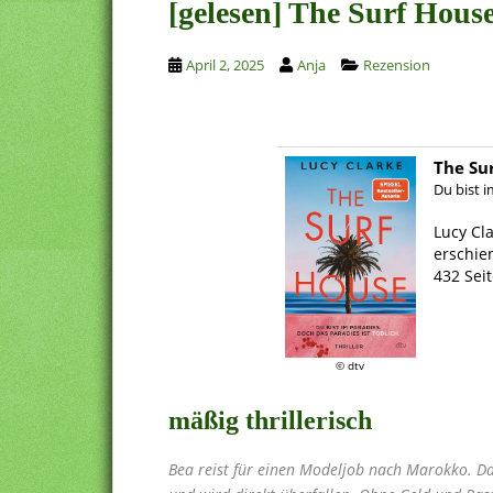
[gelesen] The Surf Hous
April 2, 2025
Anja
Rezension
The Su
Du bist i
.
Lucy Cl
erschie
432 Sei
.
.
© dtv
mäßig thrillerisch
Bea reist für einen Modeljob nach Marokko. Da 