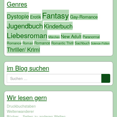
Genres
Fantasy
Dystopie
Erotik
Gay-Romance
Jugendbuch
Kinderbuch
Liebesroman
New Adult
Paranormal
Märchen
Romance
Romance
Roman
Romantic Thrill
Sachbuch
Science-Fiction
Thriller/ Krimi
im Blog suchen
Suchen
nach:
Wir lesen gern
Druckbuchstaben
Weltenwanderer
Bücher – Seiten zu anderen Welten