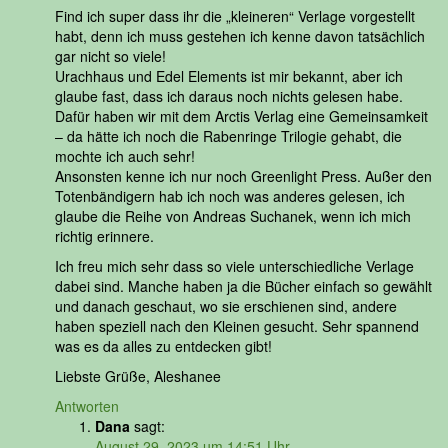
Find ich super dass ihr die „kleineren“ Verlage vorgestellt
habt, denn ich muss gestehen ich kenne davon tatsächlich
gar nicht so viele!
Urachhaus und Edel Elements ist mir bekannt, aber ich
glaube fast, dass ich daraus noch nichts gelesen habe.
Dafür haben wir mit dem Arctis Verlag eine Gemeinsamkeit
– da hätte ich noch die Rabenringe Trilogie gehabt, die
mochte ich auch sehr!
Ansonsten kenne ich nur noch Greenlight Press. Außer den
Totenbändigern hab ich noch was anderes gelesen, ich
glaube die Reihe von Andreas Suchanek, wenn ich mich
richtig erinnere.
Ich freu mich sehr dass so viele unterschiedliche Verlage
dabei sind. Manche haben ja die Bücher einfach so gewählt
und danach geschaut, wo sie erschienen sind, andere
haben speziell nach den Kleinen gesucht. Sehr spannend
was es da alles zu entdecken gibt!
Liebste Grüße, Aleshanee
Antworten
Dana
sagt:
August 29, 2023 um 14:51 Uhr