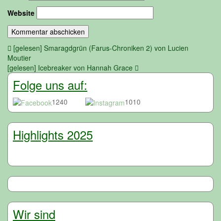
Website
Beitragsnavigation
[gelesen] Smaragdgrün (Farus-Chroniken 2) von Lucien
Moutier
[gelesen] Icebreaker von Hannah Grace
Folge uns auf:
1240
1010
Highlights 2025
Wir sind