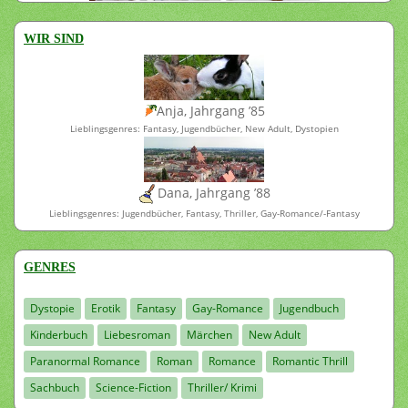
WIR SIND
Anja, Jahrgang ’85
Lieblingsgenres: Fantasy, Jugendbücher, New Adult, Dystopien
Dana, Jahrgang ’88
Lieblingsgenres: Jugendbücher, Fantasy, Thriller, Gay-Romance/-Fantasy
GENRES
Dystopie
Erotik
Fantasy
Gay-Romance
Jugendbuch
Kinderbuch
Liebesroman
Märchen
New Adult
Paranormal Romance
Roman
Romance
Romantic Thrill
Sachbuch
Science-Fiction
Thriller/ Krimi