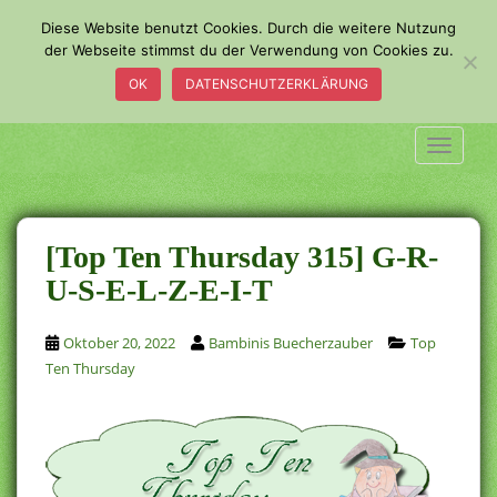
S
Diese Website benutzt Cookies. Durch die weitere Nutzung
k
der Webseite stimmst du der Verwendung von Cookies zu.
i
OK
DATENSCHUTZERKLÄRUNG
p
t
o
TOGGLE
m
a
i
n
[Top Ten Thursday 315] G-R-
c
U-S-E-L-Z-E-I-T
o
n
Oktober 20, 2022
Bambinis Buecherzauber
Top
t
Ten Thursday
e
n
t