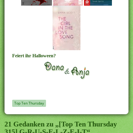
Feiert ihr Halloween?
Top Ten Thursday
21 Gedanken zu „[Top Ten Thursday
315] G-R-U-S-E-L-Z-E-I-T“