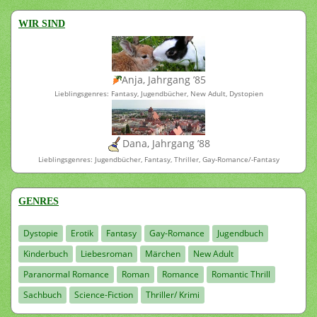
WIR SIND
Anja, Jahrgang ’85
Lieblingsgenres: Fantasy, Jugendbücher, New Adult, Dystopien
Dana, Jahrgang ’88
Lieblingsgenres: Jugendbücher, Fantasy, Thriller, Gay-Romance/-Fantasy
GENRES
Dystopie
Erotik
Fantasy
Gay-Romance
Jugendbuch
Kinderbuch
Liebesroman
Märchen
New Adult
Paranormal Romance
Roman
Romance
Romantic Thrill
Sachbuch
Science-Fiction
Thriller/ Krimi