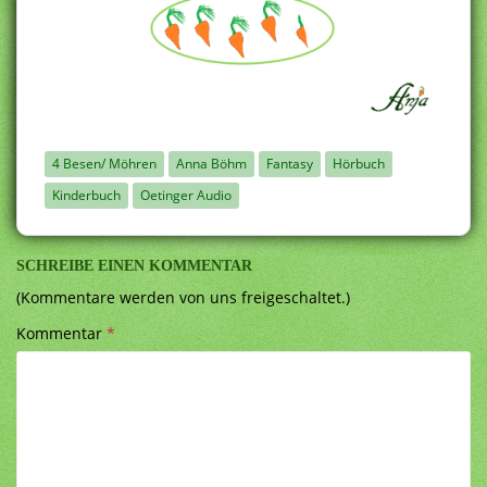
4 Besen/ Möhren
Anna Böhm
Fantasy
Hörbuch
Kinderbuch
Oetinger Audio
SCHREIBE EINEN KOMMENTAR
(Kommentare werden von uns freigeschaltet.)
Kommentar
*