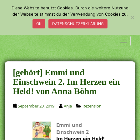
S
Diese Website benutzt Cookies. Durch die weitere Nutzung
k
der Webseite stimmst du der Verwendung von Cookies zu.
i
OK
DATENSCHUTZERKLÄRUNG
p
t
o
TOGGLE
m
a
i
n
[gehört] Emmi und
c
Einschwein 2. Im Herzen ein
o
Held! von Anna Böhm
n
t
e
September 20, 2019
Anja
Rezension
n
t
Emmi und
Einschwein 2
Im Herzen ein Held!