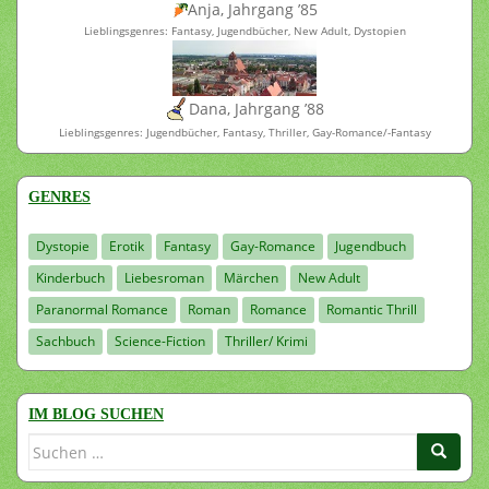
Anja, Jahrgang ’85
Lieblingsgenres: Fantasy, Jugendbücher, New Adult, Dystopien
Dana, Jahrgang ’88
Lieblingsgenres: Jugendbücher, Fantasy, Thriller, Gay-Romance/-Fantasy
GENRES
Dystopie
Erotik
Fantasy
Gay-Romance
Jugendbuch
Kinderbuch
Liebesroman
Märchen
New Adult
Paranormal Romance
Roman
Romance
Romantic Thrill
Sachbuch
Science-Fiction
Thriller/ Krimi
IM BLOG SUCHEN
Suchen
nach: