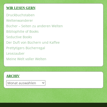
WIR LESEN GERN
Druckbuchstaben
Weltenwanderer
Bücher – Seiten zu anderen Welten
Bibliophilie of Books
Seductive Books
Der Duft von Büchern und Kaffee
Prettytigers Bücherregal
Lesezauber
Meine Welt voller Welten
ARCHIV
Archiv