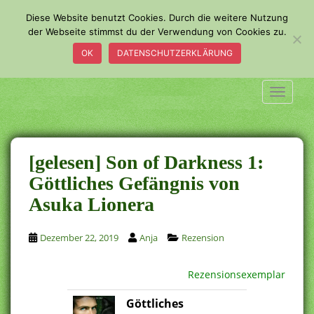
S
Diese Website benutzt Cookies. Durch die weitere Nutzung
k
der Webseite stimmst du der Verwendung von Cookies zu.
i
OK
DATENSCHUTZERKLÄRUNG
p
t
o
TOGGLE
m
a
i
n
[gelesen] Son of Darkness 1:
c
Göttliches Gefängnis von
o
Asuka Lionera
n
t
e
Dezember 22, 2019
Anja
Rezension
n
t
Rezensionsexemplar
Göttliches