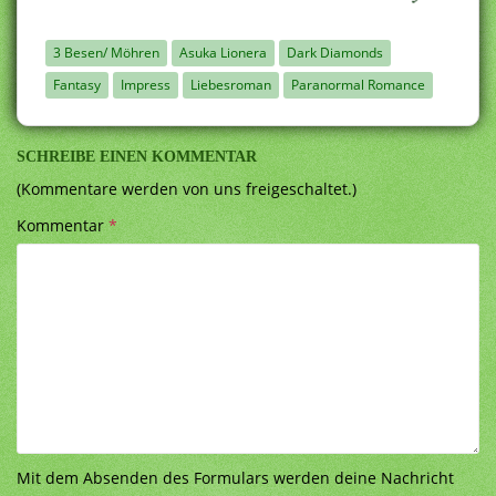
3 Besen/ Möhren
Asuka Lionera
Dark Diamonds
Fantasy
Impress
Liebesroman
Paranormal Romance
SCHREIBE EINEN KOMMENTAR
(Kommentare werden von uns freigeschaltet.)
Kommentar
*
Mit dem Absenden des Formulars werden deine Nachricht