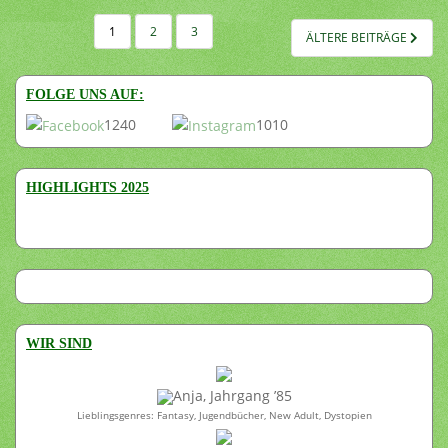
SEITENNUMMERIERUNG
1
2
3
ÄLTERE BEITRÄGE
DER
BEITRÄGE
FOLGE UNS AUF:
1240
1010
HIGHLIGHTS 2025
WIR SIND
Anja, Jahrgang ’85
Lieblingsgenres: Fantasy, Jugendbücher, New Adult, Dystopien