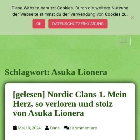
S
Diese Website benutzt Cookies. Durch die weitere Nutzung
k
der Webseite stimmst du der Verwendung von Cookies zu.
i
OK
DATENSCHUTZERKLÄRUNG
p
t
o
TOGGLE
m
a
i
n
Schlagwort:
Asuka Lionera
c
o
n
[gelesen] Nordic Clans 1. Mein
t
Herz, so verloren und stolz
e
von Asuka Lionera
n
t
Mai 19, 2024
Dana
2 Kommentare