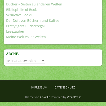
Bücher – Seiten zu anderen Welten
Bibliophilie of Books
Seductive Books
Der Duft von Büchern und Kaffee
Prettytigers Bücherregal
Lesezauber
Meine Welt voller Welten
ARCHIV
Archiv
IMPRESSUM
DATENSCHUTZ
Theme von
Colorlib
Powered by
WordPress