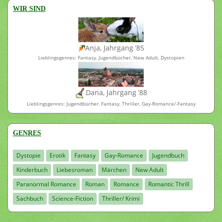
WIR SIND
Anja, Jahrgang ’85
Lieblingsgenres: Fantasy, Jugendbücher, New Adult, Dystopien
Dana, Jahrgang ’88
Lieblingsgenres: Jugendbücher, Fantasy, Thriller, Gay-Romance/-Fantasy
GENRES
Dystopie
Erotik
Fantasy
Gay-Romance
Jugendbuch
Kinderbuch
Liebesroman
Märchen
New Adult
Paranormal Romance
Roman
Romance
Romantic Thrill
Sachbuch
Science-Fiction
Thriller/ Krimi