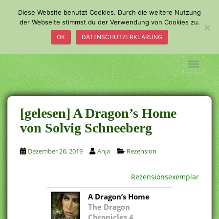
S
Diese Website benutzt Cookies. Durch die weitere Nutzung
k
der Webseite stimmst du der Verwendung von Cookies zu.
i
OK
DATENSCHUTZERKLÄRUNG
p
t
o
TOGGLE
m
a
i
n
[gelesen] A Dragon’s Home
c
von Solvig Schneeberg
o
n
Dezember 26, 2019
Anja
Rezension
t
e
n
Rezensionsexemplar
t
A Dragon’s Home
The Dragon
Chronicles 4