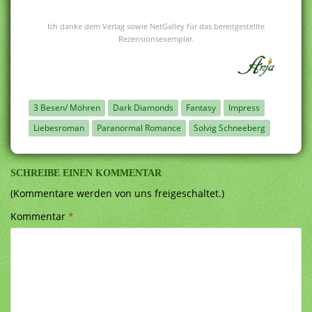
Ich danke dem Verlag sowie NetGalley für das bereitgestellte
Rezensionsexemplar.
3 Besen/ Möhren
Dark Diamonds
Fantasy
Impress
Liebesroman
Paranormal Romance
Solvig Schneeberg
SCHREIBE EINEN KOMMENTAR
(Kommentare werden von uns freigeschaltet.)
Kommentar
*