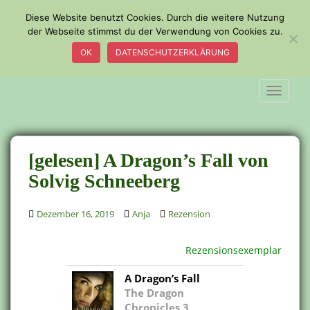
S
Diese Website benutzt Cookies. Durch die weitere Nutzung
k
der Webseite stimmst du der Verwendung von Cookies zu.
i
OK
DATENSCHUTZERKLÄRUNG
p
t
o
TOGGLE
m
a
i
n
[gelesen] A Dragon’s Fall von
c
Solvig Schneeberg
o
n
Dezember 16, 2019
Anja
Rezension
t
e
n
Rezensionsexemplar
t
A Dragon’s Fall
The Dragon
Chronicles 3