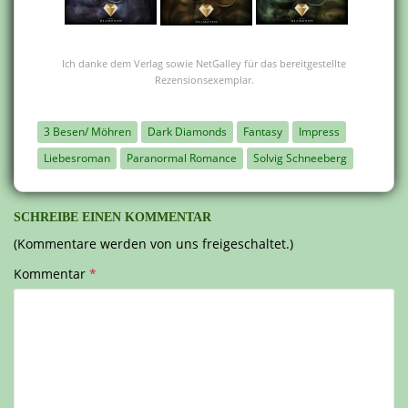
Ich danke dem Verlag sowie NetGalley für das bereitgestellte
Rezensionsexemplar.
3 Besen/ Möhren
Dark Diamonds
Fantasy
Impress
Liebesroman
Paranormal Romance
Solvig Schneeberg
SCHREIBE EINEN KOMMENTAR
(Kommentare werden von uns freigeschaltet.)
Kommentar
*