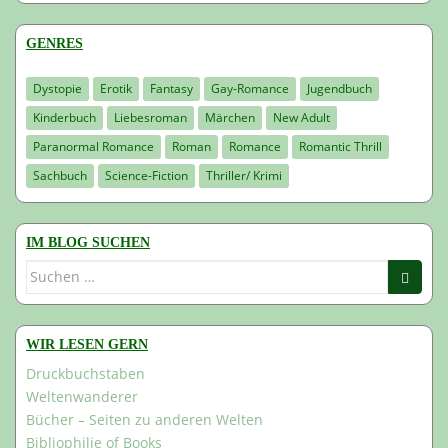
GENRES
Dystopie
Erotik
Fantasy
Gay-Romance
Jugendbuch
Kinderbuch
Liebesroman
Märchen
New Adult
Paranormal Romance
Roman
Romance
Romantic Thrill
Sachbuch
Science-Fiction
Thriller/ Krimi
IM BLOG SUCHEN
Suchen
nach:
WIR LESEN GERN
Druckbuchstaben
Weltenwanderer
Bücher – Seiten zu anderen Welten
Bibliophilie of Books