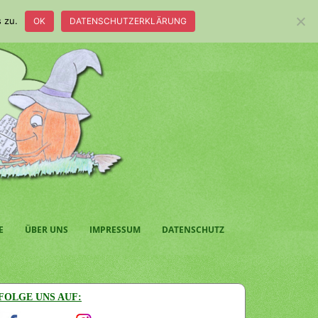
 zu.
OK
DATENSCHUTZERKLÄRUNG
E
ÜBER UNS
IMPRESSUM
DATENSCHUTZ
FOLGE UNS AUF: