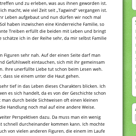
u treffen und zu erleben, was aus ihnen geworden ist.
ich macht, wie viel Zeit seit „Tagwind“ vergangen ist.
 ihr Leben aufgebaut und nun dürfen wir noch mal
 Sol haben inzwischen eine Kinderreiche Familie, so
unte Treiben erfüllt die beiden mit Leben und bringt
e schätze ich in der Reihe sehr, da mir selbst Familie
 Figuren sehr nah. Auf der einen Seite darf man
 und Gefühlswelt eintauchen, sich mit ihr gemeinsam
n. Ihre unerfüllte Liebe tut schon beim Lesen weh.
, dass sie einem unter die Haut gehen.
sehr tief in das Leben dieses Charakters blicken. Ich
wen es sich handelt, da es von der Geschichte schon
 man durch beide Sichtweisen oft einen kleinen
ie Handlung noch mal auf eine andere Weise.
eiter Perspektiven dazu. Da muss man ein wenig
st schnell durcheinander kommen kann. Ich mochte
uch von vielen anderen Figuren, die einem im Laufe