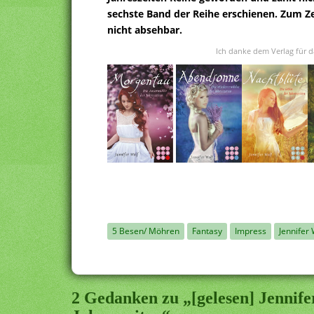
sechste Band der Reihe erschienen. Zum Z
nicht absehbar.
Ich danke dem Verlag für d
5 Besen/ Möhren
Fantasy
Impress
Jennifer 
2 Gedanken zu „[gelesen] Jennife