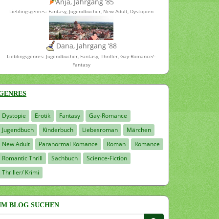
Anja, Jahrgang ’85
Lieblingsgenres: Fantasy, Jugendbücher, New Adult, Dystopien
Dana, Jahrgang ’88
Lieblingsgenres: Jugendbücher, Fantasy, Thriller, Gay-Romance/-
Fantasy
GENRES
Dystopie
Erotik
Fantasy
Gay-Romance
Jugendbuch
Kinderbuch
Liebesroman
Märchen
New Adult
Paranormal Romance
Roman
Romance
Romantic Thrill
Sachbuch
Science-Fiction
Thriller/ Krimi
IM BLOG SUCHEN
Suchen