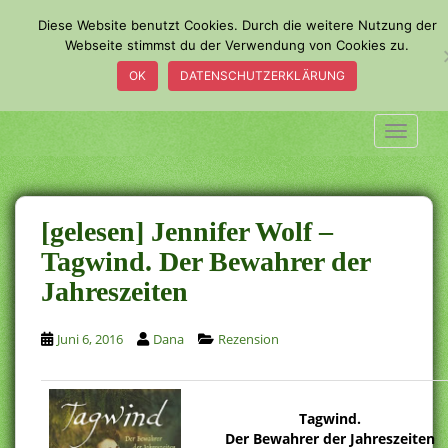
S
Diese Website benutzt Cookies. Durch die weitere Nutzung der
k
Webseite stimmst du der Verwendung von Cookies zu.
i
OK
DATENSCHUTZERKLÄRUNG
p
t
o
TOGGLE
m
a
i
n
[gelesen] Jennifer Wolf –
c
Tagwind. Der Bewahrer der
o
Jahreszeiten
n
t
e
Juni 6, 2016
Dana
Rezension
n
t
Tagwind.
Der Bewahrer der Jahreszeiten