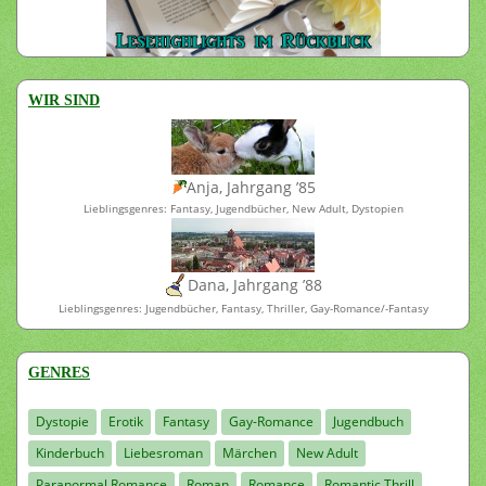
WIR SIND
Anja, Jahrgang ’85
Lieblingsgenres: Fantasy, Jugendbücher, New Adult, Dystopien
Dana, Jahrgang ’88
Lieblingsgenres: Jugendbücher, Fantasy, Thriller, Gay-Romance/-Fantasy
GENRES
Dystopie
Erotik
Fantasy
Gay-Romance
Jugendbuch
Kinderbuch
Liebesroman
Märchen
New Adult
Paranormal Romance
Roman
Romance
Romantic Thrill