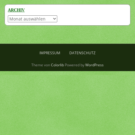
ARCHIV
Archiv
IMPRESSUM
DATENSCHUTZ
Theme von
Colorlib
Powered by
WordPress