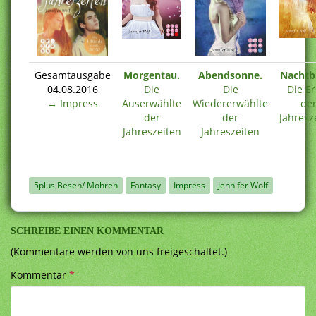
Gesamtausgabe
Morgentau.
Abendsonne.
Nachtb
04.08.2016
Die
Die
Die Er
→ Impress
Auserwählte
Wiedererwählte
de
der
der
Jahresz
Jahreszeiten
Jahreszeiten
5plus Besen/ Möhren
Fantasy
Impress
Jennifer Wolf
SCHREIBE EINEN KOMMENTAR
(Kommentare werden von uns freigeschaltet.)
Kommentar
*