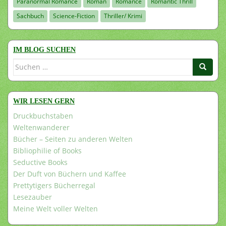
Paranormal Romance
Roman
Romance
Romantic Thrill
Sachbuch
Science-Fiction
Thriller/ Krimi
IM BLOG SUCHEN
Suchen
nach:
WIR LESEN GERN
Druckbuchstaben
Weltenwanderer
Bücher – Seiten zu anderen Welten
Bibliophilie of Books
Seductive Books
Der Duft von Büchern und Kaffee
Prettytigers Bücherregal
Lesezauber
Meine Welt voller Welten