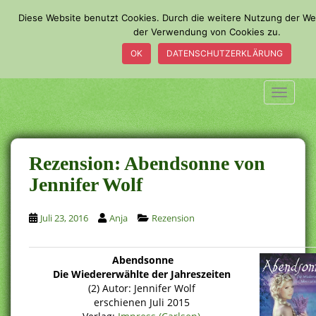
S
Diese Website benutzt Cookies. Durch die weitere Nutzung der We
k
der Verwendung von Cookies zu.
i
OK
DATENSCHUTZERKLÄRUNG
p
t
o
TOGGLE
m
a
i
n
Rezension: Abendsonne von
c
Jennifer Wolf
o
n
Juli 23, 2016
Anja
Rezension
t
e
n
Abendsonne
t
Die Wiedererwählte der Jahreszeiten
(2) Autor: Jennifer Wolf
erschienen Juli 2015