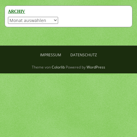
ARCHIV
Archiv
IMPRESSUM
DATENSCHUTZ
Theme von
Colorlib
Powered by
WordPress