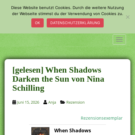
S
Diese Website benutzt Cookies. Durch die weitere Nutzung
k
der Webseite stimmst du der Verwendung von Cookies zu.
i
OK
DATENSCHUTZERKLÄRUNG
p
t
o
TOGGLE
m
a
i
n
[gelesen] When Shadows
c
Darken the Sun von Nina
o
Schilling
n
t
e
Juni 15, 2026
Anja
Rezension
n
t
Rezensionsexemplar
When Shadows