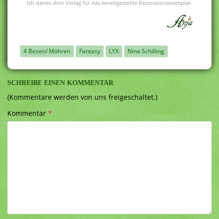
Ich danke dem Verlag für das bereitgestellte Rezensionsexemplar.
4 Besen/ Möhren
Fantasy
LYX
Nina Schilling
SCHREIBE EINEN KOMMENTAR
(Kommentare werden von uns freigeschaltet.)
Kommentar
*