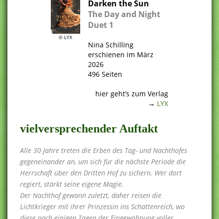
Darken the Sun
The Day and Night
Duet 1
.
© LYX
Nina Schilling
erschienen im März
2026
496 Seiten
.
hier geht’s zum Verlag
→
LYX
vielversprechender Auftakt
Alle 30 Jahre treten die Erben des Tag- und Nachthofes
gegeneinander an, um sich für die nächste Periode die
Herrschaft über den Dritten Hof zu sichern. Wer dort
regiert, stärkt seine eigene Magie.
Der Nachthof gewann zuletzt, daher reisen die
Lichtkrieger mit ihrer Prinzessin ins Schattenreich, wo
diese nach einigen Tagen der Eingewöhnung voller