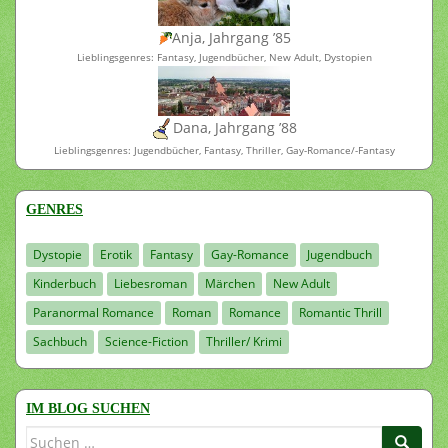
Anja, Jahrgang ’85
Lieblingsgenres: Fantasy, Jugendbücher, New Adult, Dystopien
Dana, Jahrgang ’88
Lieblingsgenres: Jugendbücher, Fantasy, Thriller, Gay-Romance/-Fantasy
GENRES
Dystopie
Erotik
Fantasy
Gay-Romance
Jugendbuch
Kinderbuch
Liebesroman
Märchen
New Adult
Paranormal Romance
Roman
Romance
Romantic Thrill
Sachbuch
Science-Fiction
Thriller/ Krimi
IM BLOG SUCHEN
Suchen