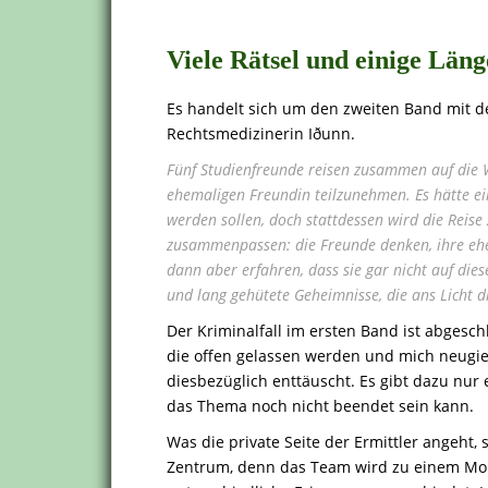
.
Viele Rätsel und einige Län
Es handelt sich um den zweiten Band mit de
Rechtsmedizinerin Iðunn.
Fünf Studienfreunde reisen zusammen auf die 
ehemaligen Freundin teilzunehmen. Es hätte e
werden sollen, doch stattdessen wird die Reise
zusammenpassen: die Freunde denken, ihre eh
dann aber erfahren, dass sie gar nicht auf dies
und lang gehütete Geheimnisse, die ans Licht
Der Kriminalfall im ersten Band ist abgesch
die offen gelassen werden und mich neugie
diesbezüglich enttäuscht. Es gibt dazu nur
das Thema noch nicht beendet sein kann.
Was die private Seite der Ermittler angeht
Zentrum, denn das Team wird zu einem Mord