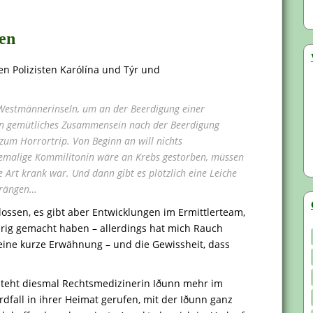
gen
n Polizisten Karólína und Týr und
Westmännerinseln, um an der Beerdigung einer
in gemütliches Zusammensein nach der Beerdigung
 zum Horrortrip. Von Beginn an will nichts
emalige Kommilitonin wäre an Krebs gestorben, müssen
e Art krank war. Und dann gibt es plötzlich eine Leiche
 drängen…
lossen, es gibt aber Entwicklungen im Ermittlerteam,
rig gemacht haben – allerdings hat mich Rauch
 eine kurze Erwähnung – und die Gewissheit, dass
, steht diesmal Rechtsmedizinerin Iðunn mehr im
fall in ihrer Heimat gerufen, mit der Iðunn ganz