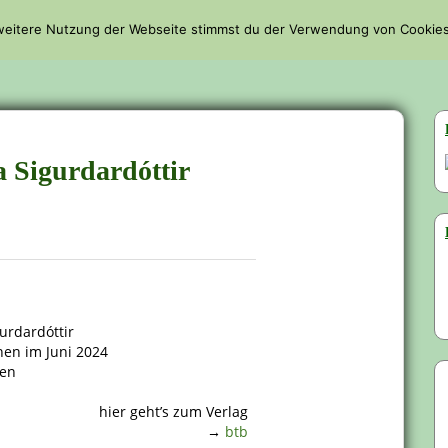
 weitere Nutzung der Webseite stimmst du der Verwendung von Cookies
REZENSIONEN
LESEHIGHLIGHTS
INTERVIEWS
LESEPAUS
a Sigurdardóttir
urdardóttir
nen im Juni 2024
ten
hier geht’s zum Verlag
→
btb