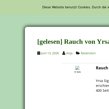
S
Diese Website benutzt Cookies. Durch die
k
STARTSEITE
i
p
t
o
m
[gelesen] Rauch von Yrs
a
i
n
Juni 13, 2026
Anja
Rezension
c
o
Rauch
n
© btb
.
t
Yrsa Sig
e
erschie
n
400 Sei
t
.