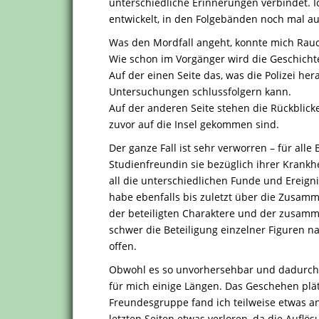
unterschiedliche Erinnerungen verbindet. Ic
entwickelt, in den Folgebänden noch mal au
Was den Mordfall angeht, konnte mich Rauch
Wie schon im Vorgänger wird die Geschichte
Auf der einen Seite das, was die Polizei he
Untersuchungen schlussfolgern kann.
Auf der anderen Seite stehen die Rückblic
zuvor auf die Insel gekommen sind.
Der ganze Fall ist sehr verworren – für alle
Studienfreundin sie bezüglich ihrer Krankhe
all die unterschiedlichen Funde und Ereign
habe ebenfalls bis zuletzt über die Zusamm
der beteiligten Charaktere und der zusamm
schwer die Beteiligung einzelner Figuren nac
offen.
Obwohl es so unvorhersehbar und dadurch i
für mich einige Längen. Das Geschehen pläts
Freundesgruppe fand ich teilweise etwas 
letzten Seiten etwas verloren, da die Auflö