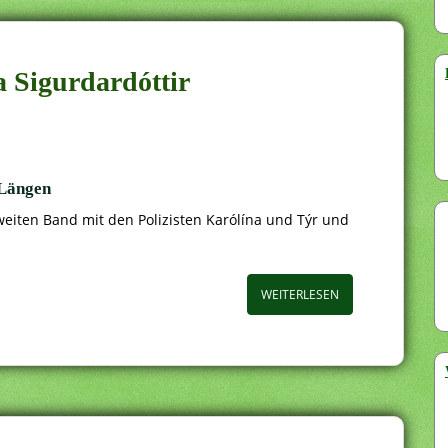
a Sigurdardóttir
 Längen
eiten Band mit den Polizisten Karólína und Týr und
WEITERLESEN