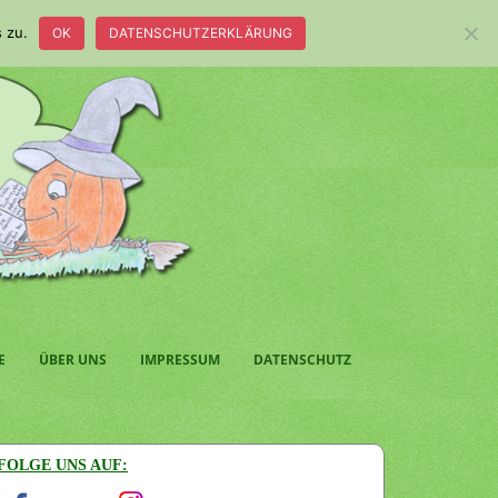
 zu.
OK
DATENSCHUTZERKLÄRUNG
E
ÜBER UNS
IMPRESSUM
DATENSCHUTZ
FOLGE UNS AUF: