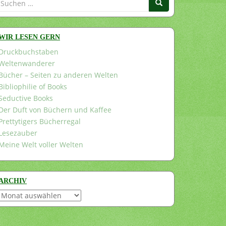
nach:
WIR LESEN GERN
Druckbuchstaben
Weltenwanderer
Bücher – Seiten zu anderen Welten
Bibliophilie of Books
Seductive Books
Der Duft von Büchern und Kaffee
Prettytigers Bücherregal
Lesezauber
Meine Welt voller Welten
ARCHIV
Archiv