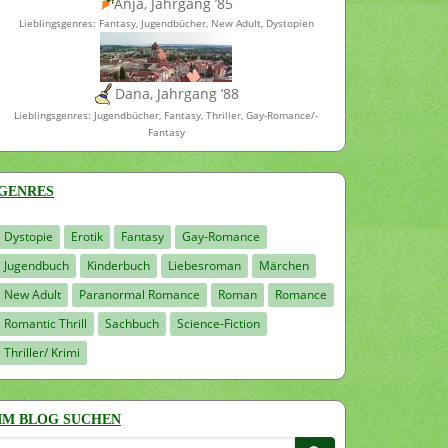
Anja, Jahrgang ’85
Lieblingsgenres: Fantasy, Jugendbücher, New Adult, Dystopien
Dana, Jahrgang ’88
Lieblingsgenres: Jugendbücher, Fantasy, Thriller, Gay-Romance/-
Fantasy
GENRES
Dystopie
Erotik
Fantasy
Gay-Romance
Jugendbuch
Kinderbuch
Liebesroman
Märchen
New Adult
Paranormal Romance
Roman
Romance
Romantic Thrill
Sachbuch
Science-Fiction
Thriller/ Krimi
IM BLOG SUCHEN
Suchen