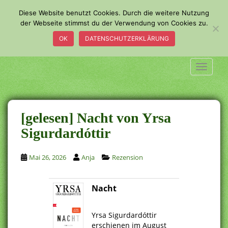
S
Diese Website benutzt Cookies. Durch die weitere Nutzung
k
der Webseite stimmst du der Verwendung von Cookies zu.
i
OK
DATENSCHUTZERKLÄRUNG
p
t
o
TOGGLE
m
a
i
n
[gelesen] Nacht von Yrsa
c
Sigurdardóttir
o
n
Mai 26, 2026
Anja
Rezension
t
e
n
Nacht
t
.
Yrsa Sigurdardóttir
erschienen im August