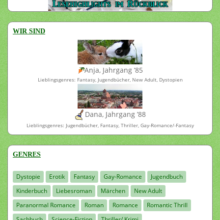
WIR SIND
Anja, Jahrgang ’85
Lieblingsgenres: Fantasy, Jugendbücher, New Adult, Dystopien
Dana, Jahrgang ’88
Lieblingsgenres: Jugendbücher, Fantasy, Thriller, Gay-Romance/-Fantasy
GENRES
Dystopie
Erotik
Fantasy
Gay-Romance
Jugendbuch
Kinderbuch
Liebesroman
Märchen
New Adult
Paranormal Romance
Roman
Romance
Romantic Thrill
Sachbuch
Science-Fiction
Thriller/ Krimi