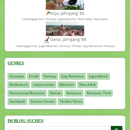
Anja, Jahrgang ’85
Lieblingsgenres: Fantasy, Jugendbücher, New Adult, Dystopien
Dana, Jahrgang ’88
Lieblingsgenres: Jugendbücher, Fantasy, Thriller, Gay-Romance/-Fantasy
GENRES
Dystopie
Erotik
Fantasy
Gay-Romance
Jugendbuch
Kinderbuch
Liebesroman
Märchen
New Adult
Paranormal Romance
Roman
Romance
Romantic Thrill
Sachbuch
Science-Fiction
Thriller/ Krimi
IM BLOG SUCHEN
Suchen