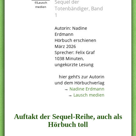
Sequel der
©Lausch
medien
Totenbändiger, Band
1
.
Autorin: Nadine
Erdmann
Hörbuch erschienen
März 2026
Sprecher: Felix Graf
1038 Minuten,
ungekürzte Lesung
.
hier geht’s zur Autorin
und dem Hörbuchverlag
→
Nadine Erdmann
→
Lausch medien
.
Auftakt der Sequel-Reihe, auch als
Hörbuch toll