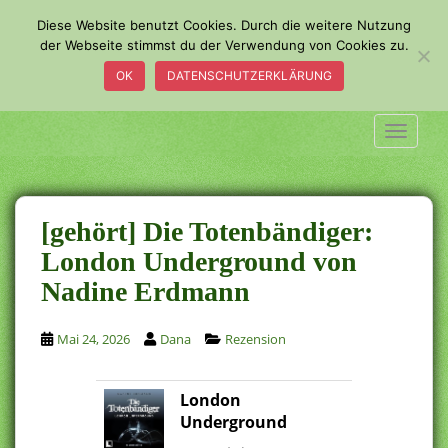
S
Diese Website benutzt Cookies. Durch die weitere Nutzung
k
der Webseite stimmst du der Verwendung von Cookies zu.
i
OK
DATENSCHUTZERKLÄRUNG
p
t
o
TOGGLE
m
a
i
n
[gehört] Die Totenbändiger:
c
London Underground von
o
Nadine Erdmann
n
t
e
Mai 24, 2026
Dana
Rezension
n
t
London
Underground