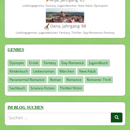
Lieblingsgenres: Fantasy, Jugendbücher, New Adult, Dystopien
Dana, Jahrgang ’88
Lieblingsgenres: Jugendbücher, Fantasy, Thriller, Gay-Romance/-Fantasy
GENRES
Dystopie
Erotik
Fantasy
Gay-Romance
Jugendbuch
Kinderbuch
Liebesroman
Märchen
New Adult
Paranormal Romance
Roman
Romance
Romantic Thrill
Sachbuch
Science-Fiction
Thriller/ Krimi
IM BLOG SUCHEN
Suchen
nach: