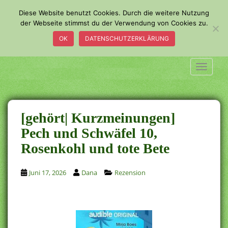
S
Diese Website benutzt Cookies. Durch die weitere Nutzung
k
der Webseite stimmst du der Verwendung von Cookies zu.
i
OK
DATENSCHUTZERKLÄRUNG
p
t
o
TOGGLE
m
a
i
n
[gehört| Kurzmeinungen]
c
Pech und Schwäfel 10,
o
Rosenkohl und tote Bete
n
t
e
Juni 17, 2026
Dana
Rezension
n
t