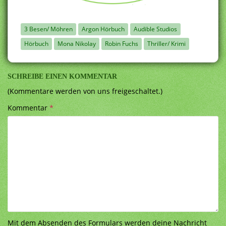
3 Besen/ Möhren
Argon Hörbuch
Audible Studios
Hörbuch
Mona Nikolay
Robin Fuchs
Thriller/ Krimi
SCHREIBE EINEN KOMMENTAR
(Kommentare werden von uns freigeschaltet.)
Kommentar
*
Mit dem Absenden des Formulars werden deine Nachricht