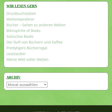
WIR LESEN GERN
Druckbuchstaben
Weltenwanderer
Bücher – Seiten zu anderen Welten
Bibliophilie of Books
Seductive Books
Der Duft von Büchern und Kaffee
Prettytigers Bücherregal
Lesezauber
Meine Welt voller Welten
ARCHIV
Archiv