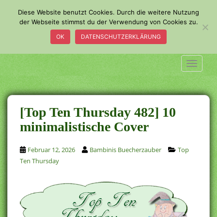
S
Diese Website benutzt Cookies. Durch die weitere Nutzung
k
der Webseite stimmst du der Verwendung von Cookies zu.
i
OK
DATENSCHUTZERKLÄRUNG
p
t
o
TOGGLE
m
a
i
n
[Top Ten Thursday 482] 10
c
minimalistische Cover
o
n
Februar 12, 2026
Bambinis Buecherzauber
Top
t
Ten Thursday
e
n
t