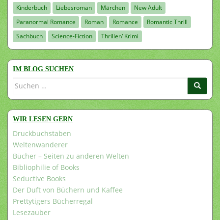
Kinderbuch
Liebesroman
Märchen
New Adult
Paranormal Romance
Roman
Romance
Romantic Thrill
Sachbuch
Science-Fiction
Thriller/ Krimi
IM BLOG SUCHEN
Suchen
nach:
WIR LESEN GERN
Druckbuchstaben
Weltenwanderer
Bücher – Seiten zu anderen Welten
Bibliophilie of Books
Seductive Books
Der Duft von Büchern und Kaffee
Prettytigers Bücherregal
Lesezauber