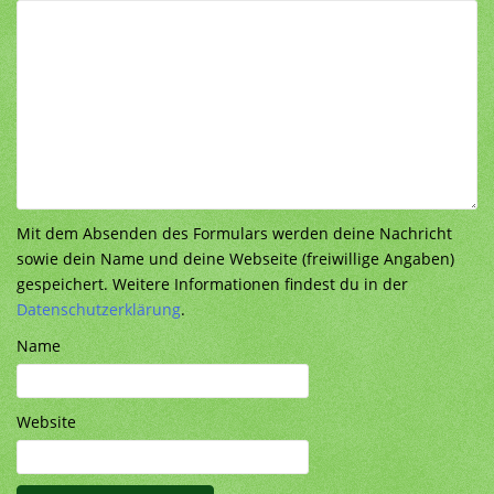
Mit dem Absenden des Formulars werden deine Nachricht
sowie dein Name und deine Webseite (freiwillige Angaben)
gespeichert. Weitere Informationen findest du in der
Datenschutzerklärung
.
Name
Website