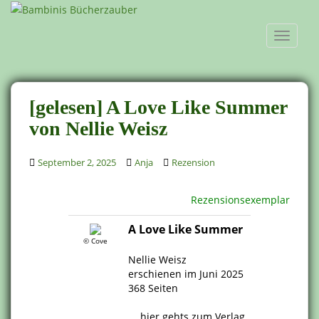
S
k
TOGGLE
i
p
t
o
[gelesen] A Love Like Summer
m
a
von Nellie Weisz
i
n
September 2, 2025
Anja
Rezension
c
o
Rezensionsexemplar
n
t
A Love Like Summer
e
© Cove
n
Nellie Weisz
t
erschienen im Juni 2025
368 Seiten
.
hier gehts zum Verlag