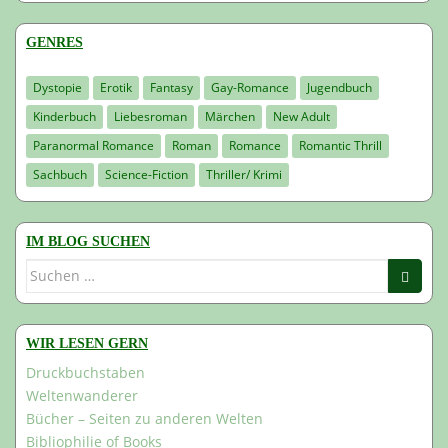
GENRES
Dystopie
Erotik
Fantasy
Gay-Romance
Jugendbuch
Kinderbuch
Liebesroman
Märchen
New Adult
Paranormal Romance
Roman
Romance
Romantic Thrill
Sachbuch
Science-Fiction
Thriller/ Krimi
IM BLOG SUCHEN
Suchen
nach:
WIR LESEN GERN
Druckbuchstaben
Weltenwanderer
Bücher – Seiten zu anderen Welten
Bibliophilie of Books