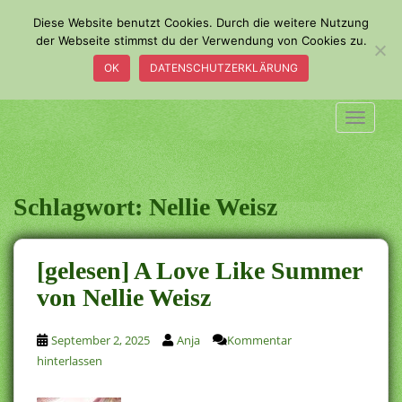
S
Diese Website benutzt Cookies. Durch die weitere Nutzung
k
der Webseite stimmst du der Verwendung von Cookies zu.
i
OK
DATENSCHUTZERKLÄRUNG
p
t
o
TOGGLE
m
a
i
n
Schlagwort:
Nellie Weisz
c
o
n
[gelesen] A Love Like Summer
t
von Nellie Weisz
e
n
t
September 2, 2025
Anja
Kommentar
hinterlassen