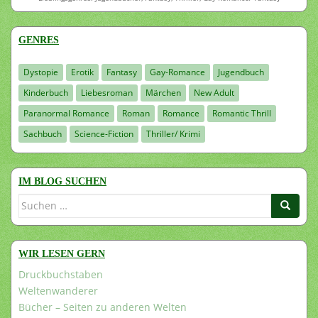
GENRES
Dystopie
Erotik
Fantasy
Gay-Romance
Jugendbuch
Kinderbuch
Liebesroman
Märchen
New Adult
Paranormal Romance
Roman
Romance
Romantic Thrill
Sachbuch
Science-Fiction
Thriller/ Krimi
IM BLOG SUCHEN
Suchen
nach:
WIR LESEN GERN
Druckbuchstaben
Weltenwanderer
Bücher – Seiten zu anderen Welten