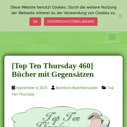
S
Diese Website benutzt Cookies. Durch die weitere Nutzung
k
der Webseite stimmst du der Verwendung von Cookies zu.
i
OK
DATENSCHUTZERKLÄRUNG
p
t
o
TOGGLE
m
a
i
n
[Top Ten Thursday 460]
c
Bücher mit Gegensätzen
o
n
September 4, 2025
Bambinis Buecherzauber
Top
t
Ten Thursday
e
n
t