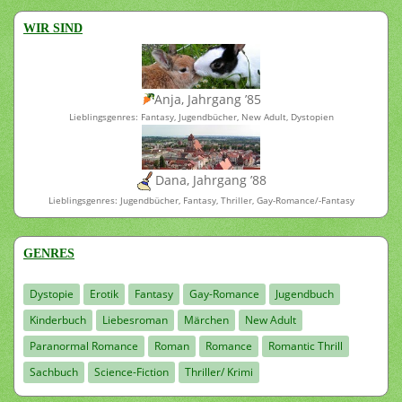
WIR SIND
Anja, Jahrgang ’85
Lieblingsgenres: Fantasy, Jugendbücher, New Adult, Dystopien
Dana, Jahrgang ’88
Lieblingsgenres: Jugendbücher, Fantasy, Thriller, Gay-Romance/-Fantasy
GENRES
Dystopie
Erotik
Fantasy
Gay-Romance
Jugendbuch
Kinderbuch
Liebesroman
Märchen
New Adult
Paranormal Romance
Roman
Romance
Romantic Thrill
Sachbuch
Science-Fiction
Thriller/ Krimi