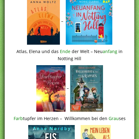
–
Atlas, Elena und das
Ende
der Welt – Neu
anfang
in
Notting Hill
–
Farb
tupfer im Herzen – Willkommen bei den
Grau
ses