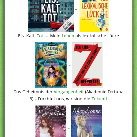
–
Eis. Kalt.
Tot
. – Mein
Leben
als lexikalische Lücke
–
Das Geheimnis der
Vergangenheit
(Akademie Fortuna
3) – Fürchtet uns, wir sind die
Zukunft
–