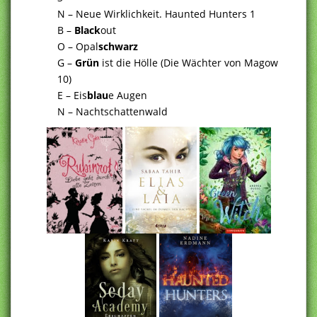
N – Neue Wirklichkeit. Haunted Hunters 1
B –
Black
out
O – Opal
schwarz
G –
Grün
ist die Hölle (Die Wächter von Magow
10)
E – Eis
blau
e Augen
N – Nachtschattenwald