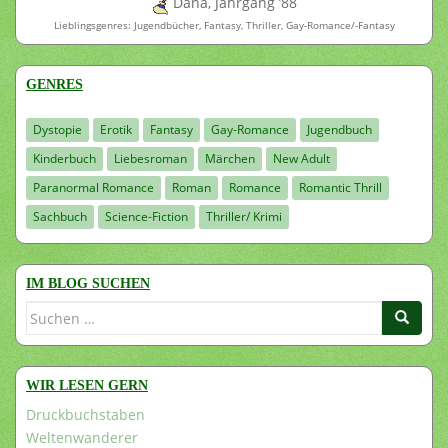
Dana, Jahrgang ’88
Lieblingsgenres: Jugendbücher, Fantasy, Thriller, Gay-Romance/-Fantasy
GENRES
Dystopie
Erotik
Fantasy
Gay-Romance
Jugendbuch
Kinderbuch
Liebesroman
Märchen
New Adult
Paranormal Romance
Roman
Romance
Romantic Thrill
Sachbuch
Science-Fiction
Thriller/ Krimi
IM BLOG SUCHEN
Suchen
nach:
WIR LESEN GERN
Druckbuchstaben
Weltenwanderer