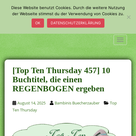
S
Diese Website benutzt Cookies. Durch die weitere Nutzung
k
der Webseite stimmst du der Verwendung von Cookies zu.
i
OK
DATENSCHUTZERKLÄRUNG
p
t
o
TOGGLE
m
a
i
n
[Top Ten Thursday 457] 10
c
Buchtitel, die einen
o
REGENBOGEN ergeben
n
t
e
August 14, 2025
Bambinis Buecherzauber
Top
n
Ten Thursday
t