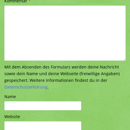
Kommentar
*
Mit dem Absenden des Formulars werden deine Nachricht
sowie dein Name und deine Webseite (freiwillige Angaben)
gespeichert. Weitere Informationen findest du in der
Datenschutzerklärung
.
Name
Website