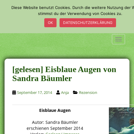
S
Diese Website benutzt Cookies. Durch die weitere Nutzung der 
k
stimmst du der Verwendung von Cookies zu.
i
OK
DATENSCHUTZERKLÄRUNG
p
t
o
TOGGLE
m
a
i
n
[gelesen] Eisblaue Augen von
c
Sandra Bäumler
o
n
September 17, 2014
Anja
Rezension
t
e
n
Eisblaue Augen
t
.
Autor: Sandra Bäumler
erschienen September 2014