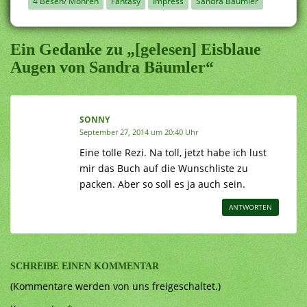
4 Besen/ Möhren
Fantasy
Impress
Sandra Bäumler
Ein Gedanke zu „[gelesen] Eisblaue
Augen von Sandra Bäumler“
SONNY
September 27, 2014 um 20:40 Uhr
Eine tolle Rezi. Na toll, jetzt habe ich lust
mir das Buch auf die Wunschliste zu
packen. Aber so soll es ja auch sein.
ANTWORTEN
SCHREIBE EINEN KOMMENTAR
(Kommentare werden von uns freigeschaltet.)