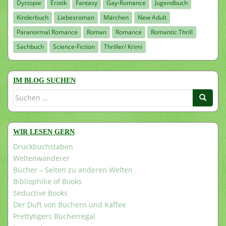
Dystopie
Erotik
Fantasy
Gay-Romance
Jugendbuch
Kinderbuch
Liebesroman
Märchen
New Adult
Paranormal Romance
Roman
Romance
Romantic Thrill
Sachbuch
Science-Fiction
Thriller/ Krimi
IM BLOG SUCHEN
Suchen
nach:
WIR LESEN GERN
Druckbuchstaben
Weltenwanderer
Bücher – Seiten zu anderen Welten
Bibliophilie of Books
Seductive Books
Der Duft von Büchern und Kaffee
Prettytigers Bücherregal