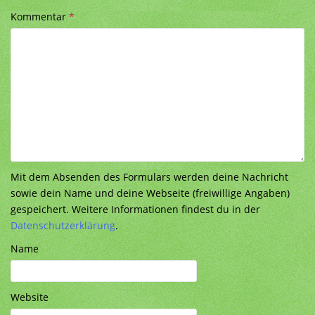
Kommentar
*
Mit dem Absenden des Formulars werden deine Nachricht
sowie dein Name und deine Webseite (freiwillige Angaben)
gespeichert. Weitere Informationen findest du in der
Datenschutzerklärung
.
Name
Website