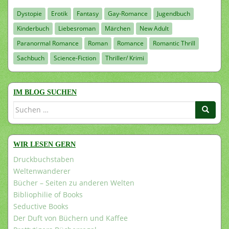
Dystopie
Erotik
Fantasy
Gay-Romance
Jugendbuch
Kinderbuch
Liebesroman
Märchen
New Adult
Paranormal Romance
Roman
Romance
Romantic Thrill
Sachbuch
Science-Fiction
Thriller/ Krimi
IM BLOG SUCHEN
Suchen
nach:
WIR LESEN GERN
Druckbuchstaben
Weltenwanderer
Bücher – Seiten zu anderen Welten
Bibliophilie of Books
Seductive Books
Der Duft von Büchern und Kaffee