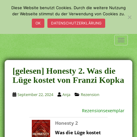
S
Diese Website benutzt Cookies. Durch die weitere Nutzung
k
der Webseite stimmst du der Verwendung von Cookies zu.
i
OK
DATENSCHUTZERKLÄRUNG
p
t
o
TOGGLE
m
a
i
n
[gelesen] Honesty 2. Was die
c
Lüge kostet von Franzi Kopka
o
n
September 22, 2024
Anja
Rezension
t
e
n
Rezensionsexemplar
t
Honesty 2
Was die Lüge kostet