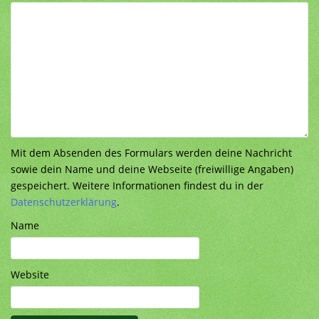
Mit dem Absenden des Formulars werden deine Nachricht
sowie dein Name und deine Webseite (freiwillige Angaben)
gespeichert. Weitere Informationen findest du in der
Datenschutzerklärung
.
Name
Website