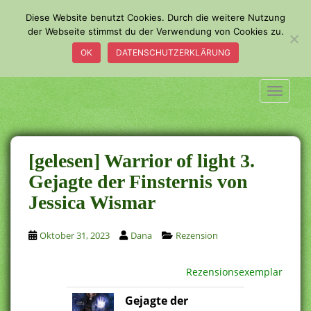
S
Diese Website benutzt Cookies. Durch die weitere Nutzung
k
der Webseite stimmst du der Verwendung von Cookies zu.
i
OK
DATENSCHUTZERKLÄRUNG
p
t
o
TOGGLE
m
a
i
n
[gelesen] Warrior of light 3.
c
Gejagte der Finsternis von
o
Jessica Wismar
n
t
e
Oktober 31, 2023
Dana
Rezension
n
t
Rezensionsexemplar
Gejagte der