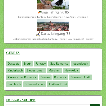
Anja, Jahrgang ’85
Lieblingsgenres: Fantasy, Jugendbücher, New Adult, Dystopien
Dana, Jahrgang ’88
Lieblingsgenres: Jugendbücher, Fantasy, Thriller, Gay-Romance/-Fantasy
GENRES
Dystopie
Erotik
Fantasy
Gay-Romance
Jugendbuch
Kinderbuch
Liebesroman
Märchen
New Adult
Paranormal Romance
Roman
Romance
Romantic Thrill
Sachbuch
Science-Fiction
Thriller/ Krimi
IM BLOG SUCHEN