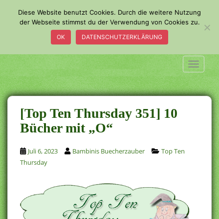
S
Diese Website benutzt Cookies. Durch die weitere Nutzung
k
der Webseite stimmst du der Verwendung von Cookies zu.
i
OK
DATENSCHUTZERKLÄRUNG
p
t
o
TOGGLE
m
a
i
n
[Top Ten Thursday 351] 10
c
Bücher mit „O“
o
n
Juli 6, 2023
Bambinis Buecherzauber
Top Ten
t
Thursday
e
n
t