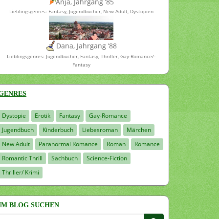
Anja, Jahrgang ’85
Lieblingsgenres: Fantasy, Jugendbücher, New Adult, Dystopien
Dana, Jahrgang ’88
Lieblingsgenres: Jugendbücher, Fantasy, Thriller, Gay-Romance/-
Fantasy
GENRES
Dystopie
Erotik
Fantasy
Gay-Romance
Jugendbuch
Kinderbuch
Liebesroman
Märchen
New Adult
Paranormal Romance
Roman
Romance
Romantic Thrill
Sachbuch
Science-Fiction
Thriller/ Krimi
IM BLOG SUCHEN
Suchen