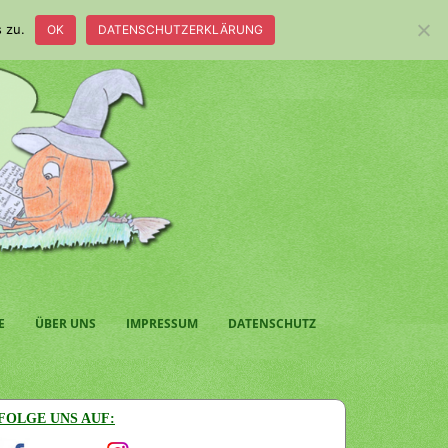
 zu.
OK
DATENSCHUTZERKLÄRUNG
E
ÜBER UNS
IMPRESSUM
DATENSCHUTZ
FOLGE UNS AUF: