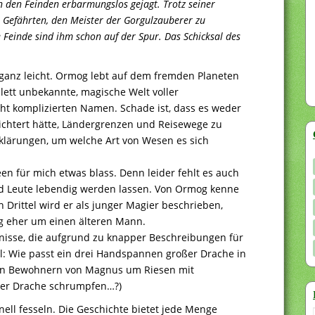
n den Feinden erbarmungslos gejagt. Trotz seiner
 Gefährten, den Meister der Gorgulzauberer zu
 Feinde sind ihm schon auf der Spur. Das Schicksal des
ht ganz leicht. Ormog lebt auf dem fremden Planeten
lett unbekannte, magische Welt voller
ht komplizierten Namen. Schade ist, dass es weder
leichtert hätte, Ländergrenzen und Reisewege zu
rklärungen, um welche Art von Wesen es sich
deen für mich etwas blass. Denn leider fehlt es auch
nd Leute lebendig werden lassen. Von Ormog kenne
n Drittel wird er als junger Magier beschrieben,
ng eher um einen älteren Mann.
nisse, die aufgrund zu knapper Beschreibungen für
l: Wie passt ein drei Handspannen großer Drache in
den Bewohnern von Magnus um Riesen mit
der Drache schrumpfen…?)
ell fesseln. Die Geschichte bietet jede Menge