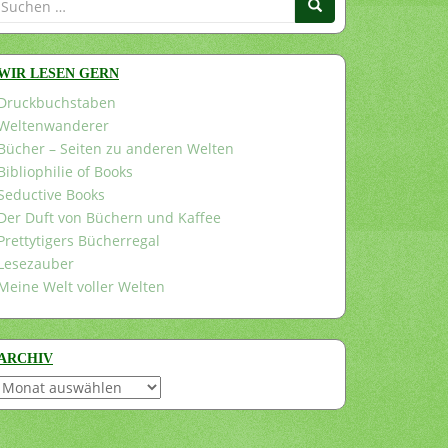
nach:
WIR LESEN GERN
Druckbuchstaben
Weltenwanderer
Bücher – Seiten zu anderen Welten
Bibliophilie of Books
Seductive Books
Der Duft von Büchern und Kaffee
Prettytigers Bücherregal
Lesezauber
Meine Welt voller Welten
ARCHIV
Archiv