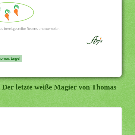
as bereitgestellte Rezensionsexemplar.
homas Engel
 Der letzte weiße Magier von Thomas