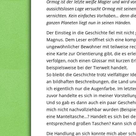
Ormog ist der letzte weiße Magier und wird vo
aussichtslosen Lage versucht Ormog mit seinen
vernichten. Kein einfaches Vorhaben… denn die
ganzen Planeten liegt nun in seinen Händen.
Der Einstieg in die Geschichte fiel mit nic
Magnus. Dem Leser eröffnet sich eine komp
ungewöhnlicher Bewohner mit teilweise rec
eine Karte zur Orientierung gibt, die es er
verfolgen, noch einen Glossar mit kurzen E
beispielsweise bei der Tierwelt handelt.
So bleibt die Geschichte trotz vielfältiger I
an bildhaften Beschreibungen, die Land u
ich eigentlich nur die Augenfarbe. Im letzte
zuvor handelte es sich in meiner Vorstellu
Und so gab es dann auch ein paar Gescheh
mich nicht nachvollziehbar wurden (Beispie
eine Manteltasche…? Handelt es sich bei 
entsprechend großen Taschen? Kann sich 
Die Handlung an sich konnte mich aber schn