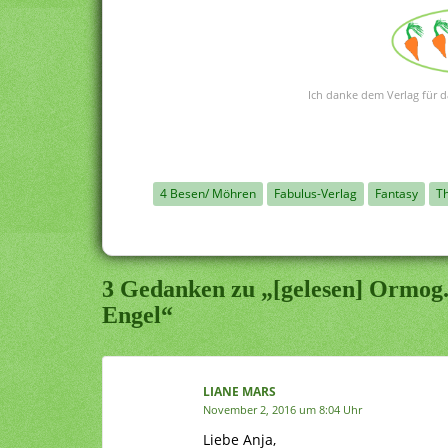
Ich danke dem Verlag für d
4 Besen/ Möhren
Fabulus-Verlag
Fantasy
T
3 Gedanken zu „[gelesen] Ormog.
Engel“
LIANE MARS
November 2, 2016 um 8:04 Uhr
Liebe Anja,