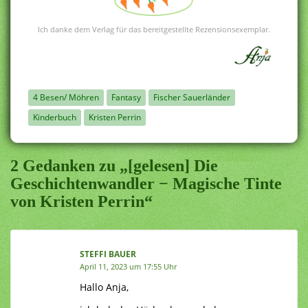
Ich danke dem Verlag für das bereitgestellte Rezensionsexemplar.
4 Besen/ Möhren
Fantasy
Fischer Sauerländer
Kinderbuch
Kristen Perrin
2 Gedanken zu „[gelesen] Die
Geschichtenwandler − Magische Tinte
von Kristen Perrin“
STEFFI BAUER
April 11, 2023 um 17:55 Uhr
Hallo Anja,