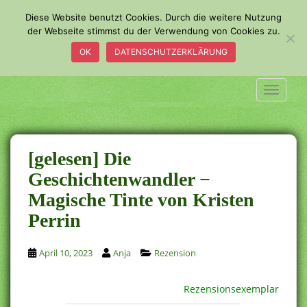
S
Diese Website benutzt Cookies. Durch die weitere Nutzung
k
der Webseite stimmst du der Verwendung von Cookies zu.
i
OK
DATENSCHUTZERKLÄRUNG
p
t
o
TOGGLE
m
a
i
n
[gelesen] Die
c
Geschichtenwandler −
o
Magische Tinte von Kristen
n
t
Perrin
e
n
April 10, 2023
Anja
Rezension
t
Rezensionsexemplar