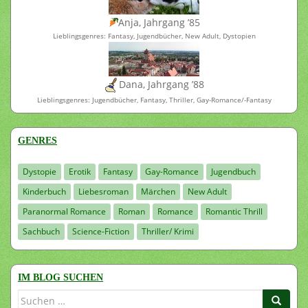
Anja, Jahrgang ’85
Lieblingsgenres: Fantasy, Jugendbücher, New Adult, Dystopien
Dana, Jahrgang ’88
Lieblingsgenres: Jugendbücher, Fantasy, Thriller, Gay-Romance/-Fantasy
GENRES
Dystopie
Erotik
Fantasy
Gay-Romance
Jugendbuch
Kinderbuch
Liebesroman
Märchen
New Adult
Paranormal Romance
Roman
Romance
Romantic Thrill
Sachbuch
Science-Fiction
Thriller/ Krimi
IM BLOG SUCHEN
Suchen