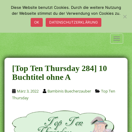
S
Diese Website benutzt Cookies. Durch die weitere Nutzung
k
der Webseite stimmst du der Verwendung von Cookies zu.
i
OK
DATENSCHUTZERKLÄRUNG
p
t
o
TOGGLE
m
a
i
n
[Top Ten Thursday 284] 10
c
Buchtitel ohne A
o
n
März 3, 2022
Bambinis Buecherzauber
Top Ten
t
Thursday
e
n
t