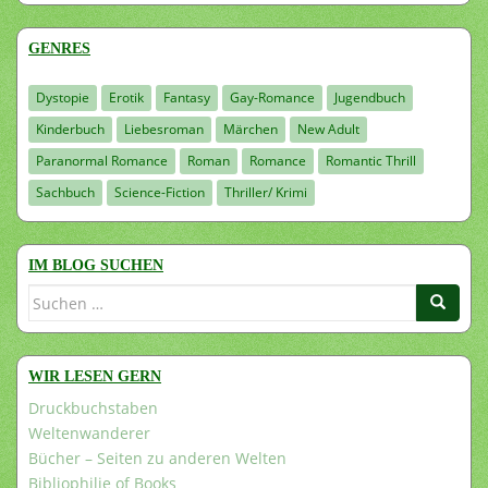
GENRES
Dystopie
Erotik
Fantasy
Gay-Romance
Jugendbuch
Kinderbuch
Liebesroman
Märchen
New Adult
Paranormal Romance
Roman
Romance
Romantic Thrill
Sachbuch
Science-Fiction
Thriller/ Krimi
IM BLOG SUCHEN
Suchen
nach:
WIR LESEN GERN
Druckbuchstaben
Weltenwanderer
Bücher – Seiten zu anderen Welten
Bibliophilie of Books