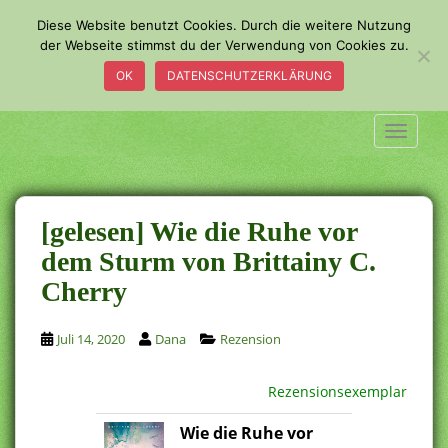
S
Diese Website benutzt Cookies. Durch die weitere Nutzung
k
der Webseite stimmst du der Verwendung von Cookies zu.
i
OK
DATENSCHUTZERKLÄRUNG
p
t
o
TOGGLE
m
a
i
n
[gelesen] Wie die Ruhe vor
c
dem Sturm von Brittainy C.
o
Cherry
n
t
e
Juli 14, 2020
Dana
Rezension
n
t
Rezensionsexemplar
Wie die Ruhe vor