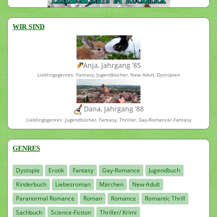
WIR SIND
Anja, Jahrgang ’85
Lieblingsgenres: Fantasy, Jugendbücher, New Adult, Dystopien
Dana, Jahrgang ’88
Lieblingsgenres: Jugendbücher, Fantasy, Thriller, Gay-Romance/-Fantasy
GENRES
Dystopie
Erotik
Fantasy
Gay-Romance
Jugendbuch
Kinderbuch
Liebesroman
Märchen
New Adult
Paranormal Romance
Roman
Romance
Romantic Thrill
Sachbuch
Science-Fiction
Thriller/ Krimi