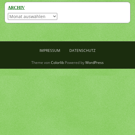
ARCHIV
Archiv
IMPRESSUM
DATENSCHUTZ
Theme von
Colorlib
Powered by
WordPress