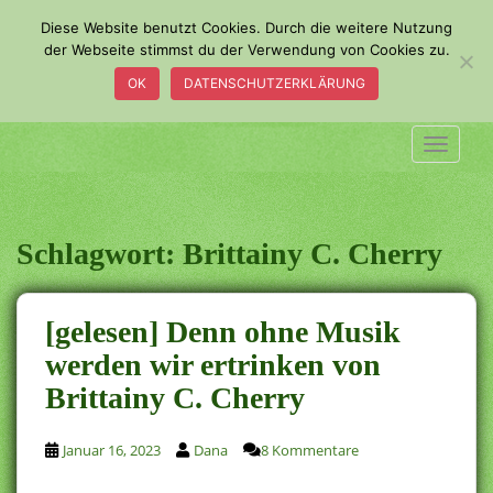
S
Diese Website benutzt Cookies. Durch die weitere Nutzung
k
der Webseite stimmst du der Verwendung von Cookies zu.
i
OK
DATENSCHUTZERKLÄRUNG
p
t
o
TOGGLE
m
a
i
n
Schlagwort:
Brittainy C. Cherry
c
o
n
[gelesen] Denn ohne Musik
t
werden wir ertrinken von
e
Brittainy C. Cherry
n
t
Januar 16, 2023
Dana
8 Kommentare