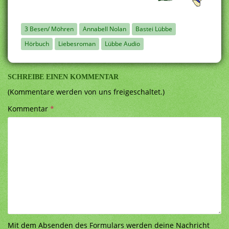
3 Besen/ Möhren
Annabell Nolan
Bastei Lübbe
Hörbuch
Liebesroman
Lübbe Audio
SCHREIBE EINEN KOMMENTAR
(Kommentare werden von uns freigeschaltet.)
Kommentar
*
Mit dem Absenden des Formulars werden deine Nachricht