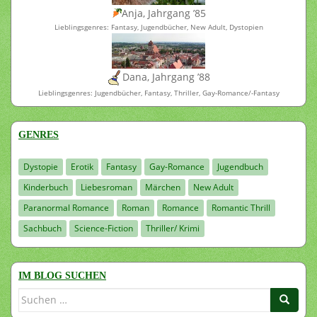
Anja, Jahrgang ’85
Lieblingsgenres: Fantasy, Jugendbücher, New Adult, Dystopien
Dana, Jahrgang ’88
Lieblingsgenres: Jugendbücher, Fantasy, Thriller, Gay-Romance/-Fantasy
GENRES
Dystopie
Erotik
Fantasy
Gay-Romance
Jugendbuch
Kinderbuch
Liebesroman
Märchen
New Adult
Paranormal Romance
Roman
Romance
Romantic Thrill
Sachbuch
Science-Fiction
Thriller/ Krimi
IM BLOG SUCHEN
Suchen
nach: