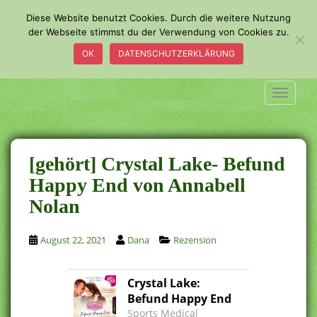
S
Diese Website benutzt Cookies. Durch die weitere Nutzung
k
der Webseite stimmst du der Verwendung von Cookies zu.
i
OK
DATENSCHUTZERKLÄRUNG
p
t
o
TOGGLE
m
a
i
n
[gehört] Crystal Lake- Befund
c
Happy End von Annabell
o
Nolan
n
t
e
August 22, 2021
Dana
Rezension
n
t
Crystal Lake:
Befund Happy End
Sports Medical