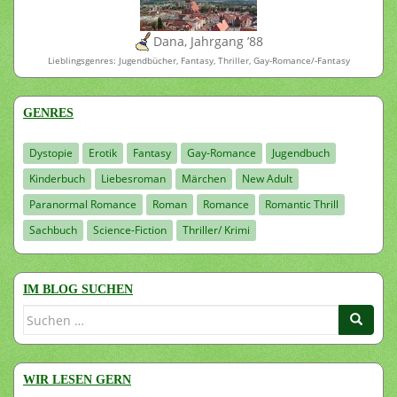
Dana, Jahrgang ’88
Lieblingsgenres: Jugendbücher, Fantasy, Thriller, Gay-Romance/-Fantasy
GENRES
Dystopie
Erotik
Fantasy
Gay-Romance
Jugendbuch
Kinderbuch
Liebesroman
Märchen
New Adult
Paranormal Romance
Roman
Romance
Romantic Thrill
Sachbuch
Science-Fiction
Thriller/ Krimi
IM BLOG SUCHEN
Suchen
nach:
WIR LESEN GERN