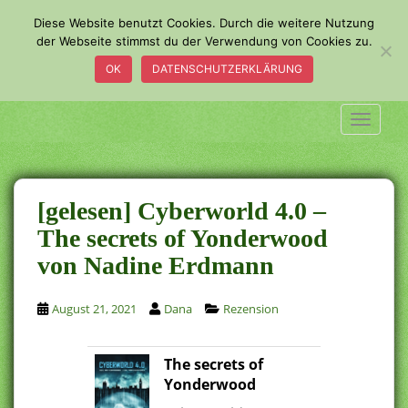
S
Diese Website benutzt Cookies. Durch die weitere Nutzung
k
der Webseite stimmst du der Verwendung von Cookies zu.
i
OK
DATENSCHUTZERKLÄRUNG
p
t
o
TOGGLE
m
a
i
n
[gelesen] Cyberworld 4.0 –
c
The secrets of Yonderwood
o
von Nadine Erdmann
n
t
e
August 21, 2021
Dana
Rezension
n
t
The secrets of
Yonderwood