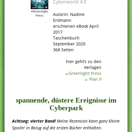
Cyberworld 4.0
.
©Greenlight
Autorin: Nadine
Press
Erdmann
erschienen eBook April
2017
Taschenbuch
September 2020
368 Seiten
.
hier geht’s zu den
Verlagen
→
Greenlight Press
→
Plan 9
.
spannende, düstere Ereignisse im
Cyberpark
Achtung: vierter Band!
Meine Rezension kann ganz kleine
Spoiler in Bezug auf die ersten Bücher enthalten.