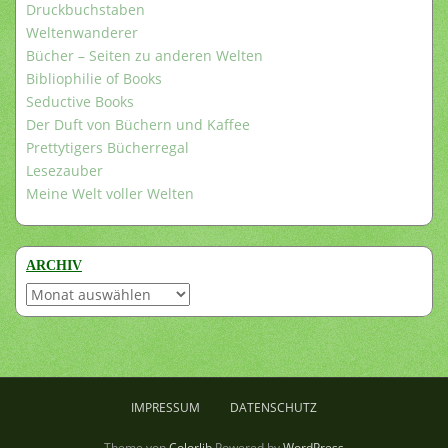
Druckbuchstaben
Weltenwanderer
Bücher – Seiten zu anderen Welten
Bibliophilie of Books
Seductive Books
Der Duft von Büchern und Kaffee
Prettytigers Bücherregal
Lesezauber
Meine Welt voller Welten
ARCHIV
Archiv
IMPRESSUM
DATENSCHUTZ
Theme von
Colorlib
Powered by
WordPress