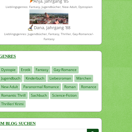
Anja, Jahrgang ’85
Lieblingsgenres: Fantasy, Jugendbücher, New Adult, Dystopien
Dana, Jahrgang ’88
Lieblingsgenres: Jugendbücher, Fantasy, Thriller, Gay-Romance/-
Fantasy
GENRES
Dystopie
Erotik
Fantasy
Gay-Romance
Jugendbuch
Kinderbuch
Liebesroman
Märchen
New Adult
Paranormal Romance
Roman
Romance
Romantic Thrill
Sachbuch
Science-Fiction
Thriller/ Krimi
IM BLOG SUCHEN
Suchen