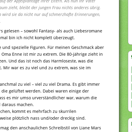
uf der Apfelplantage ihrer Eltern. Als nun ihr Vater
aum zieht, bleibt der jungen Frau nichts anderes übrig.
ich wird sie da nicht nur auf schmerzhafte Erinnerungen,
…
rs gelesen – sowohl Fantasy- als auch Liebesromane
smal bin ich nicht komplett überzeugt.
che und spezielle Figuren. Für meinen Geschmack aber
s Oma Enne ist mir zu extrem. Die 80-jährige zieht in
en. Und das ist noch das Harmloseste, was die
. Mir war es zu viel und zu extrem, was sie im
chmal zu viel – viel zu viel Drama. Es gibt immer
die gelüftet werden. Dabei waren einige der
ss es mir umso urverständlicher war, warum die
el daraus machen.
echen, kommt es mehrfach zu skurrilen
lweise plötzlich nass und/oder dreckig sind.
h mag den anschaulichen Schreibstil von Liane Mars