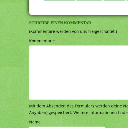
SCHREIBE EINEN KOMMENTAR
(Kommentare werden von uns freigeschaltet.)
Kommentar
*
Mit dem Absenden des Formulars werden deine Nach
Angaben) gespeichert. Weitere Informationen finde
Name