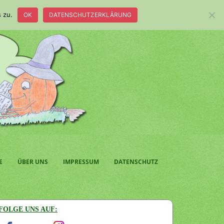
 zu.
OK
DATENSCHUTZERKLÄRUNG
E
ÜBER UNS
IMPRESSUM
DATENSCHUTZ
FOLGE UNS AUF: