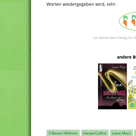
Worten wiedergegeben wird, sehr.
Ich danke dem Verlag für d
andere B
3 Besen/ Möhren
HarperCollins
Liane Mars