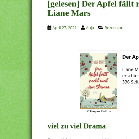
[gelesen] Der Apfel fäll
Liane Mars
April 27, 2021
Anja
Rezension
Der Ap
.
Liane M
erschie
336 Sei
.
© Harper Collins
viel zu viel Drama