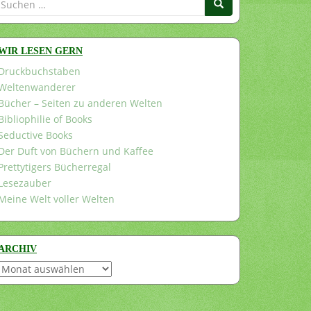
nach:
WIR LESEN GERN
Druckbuchstaben
Weltenwanderer
Bücher – Seiten zu anderen Welten
Bibliophilie of Books
Seductive Books
Der Duft von Büchern und Kaffee
Prettytigers Bücherregal
Lesezauber
Meine Welt voller Welten
ARCHIV
Archiv