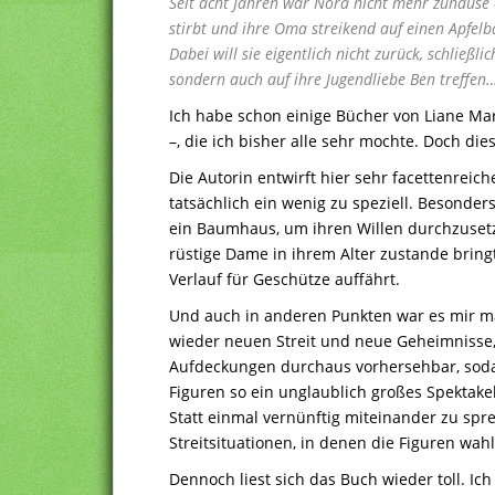
Seit acht Jahren war Nora nicht mehr zuhause a
stirbt und ihre Oma streikend auf einen Apfelb
Dabei will sie eigentlich nicht zurück, schließl
sondern auch auf ihre Jugendliebe Ben treffen
Ich habe schon einige Bücher von Liane Ma
–, die ich bisher alle sehr mochte. Doch die
Die Autorin entwirft hier sehr facettenrei
tatsächlich ein wenig zu speziell. Besonder
ein Baumhaus, um ihren Willen durchzusetz
rüstige Dame in ihrem Alter zustande bringt
Verlauf für Geschütze auffährt.
Und auch in anderen Punkten war es mir man
wieder neuen Streit und neue Geheimnisse, 
Aufdeckungen durchaus vorhersehbar, soda
Figuren so ein unglaublich großes Spektak
Statt einmal vernünftig miteinander zu spr
Streitsituationen, in denen die Figuren wah
Dennoch liest sich das Buch wieder toll. Ic