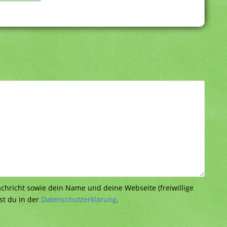
richt sowie dein Name und deine Webseite (freiwillige
st du in der
Datenschutzerklärung
.