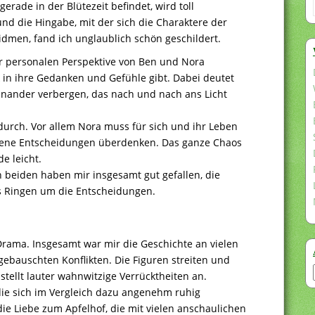
gerade in der Blütezeit befindet, wird toll
nd die Hingabe, mit der sich die Charaktere der
dmen, fand ich unglaublich schön geschildert.
r personalen Perspektive von Ben und Nora
ck in ihre Gedanken und Gefühle gibt. Dabei deutet
einander verbergen, das nach und nach ans Licht
durch. Vor allem Nora muss für sich und ihr Leben
gene Entscheidungen überdenken. Das ganze Chaos
e leicht.
beiden haben mir insgesamt gut gefallen, die
s Ringen um die Entscheidungen.
Drama. Insgesamt war mir die Geschichte an vielen
fgebauschten Konflikten. Die Figuren streiten und
stellt lauter wahnwitzige Verrücktheiten an.
die sich im Vergleich dazu angenehm ruhig
die Liebe zum Apfelhof, die mit vielen anschaulichen