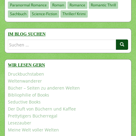
Paranormal Romance
Roman
Romance
Romantic Thrill
Sachbuch
Science-Fiction
Thriller/ Krimi
IM BLOG SUCHEN
Suchen
nach:
WIR LESEN GERN
Druckbuchstaben
Weltenwanderer
Bücher – Seiten zu anderen Welten
Bibliophilie of Books
Seductive Books
Der Duft von Büchern und Kaffee
Prettytigers Bücherregal
Lesezauber
Meine Welt voller Welten