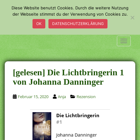
S
Diese Website benutzt Cookies. Durch die weitere Nutzung
k
der Webseite stimmst du der Verwendung von Cookies zu.
i
OK
DATENSCHUTZERKLÄRUNG
p
t
o
TOGGLE
m
a
i
n
[gelesen] Die Lichtbringerin 1
c
von Johanna Danninger
o
n
Februar 15, 2020
Anja
Rezension
t
e
n
Die Lichtbringerin
t
#1
Johanna Danninger