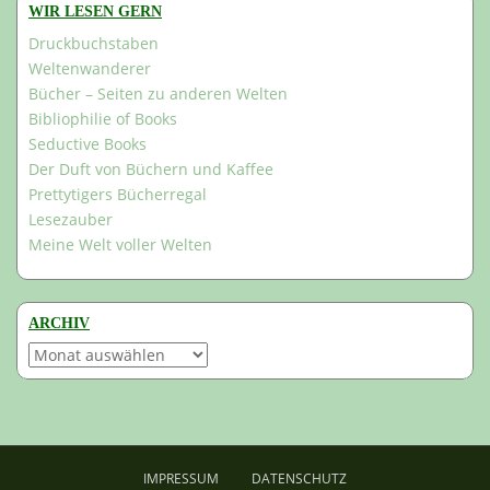
WIR LESEN GERN
Druckbuchstaben
Weltenwanderer
Bücher – Seiten zu anderen Welten
Bibliophilie of Books
Seductive Books
Der Duft von Büchern und Kaffee
Prettytigers Bücherregal
Lesezauber
Meine Welt voller Welten
ARCHIV
Archiv
IMPRESSUM
DATENSCHUTZ