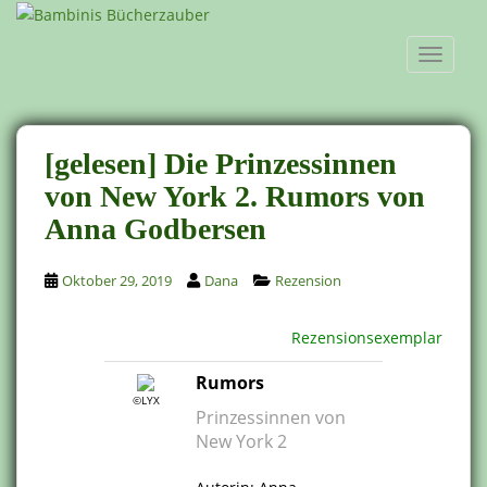
S
k
TOGGLE
i
p
t
o
[gelesen] Die Prinzessinnen
m
a
von New York 2. Rumors von
i
Anna Godbersen
n
c
Oktober 29, 2019
Dana
Rezension
o
n
t
Rezensionsexemplar
e
Rumors
n
©LYX
t
Prinzessinnen von
New York 2
.