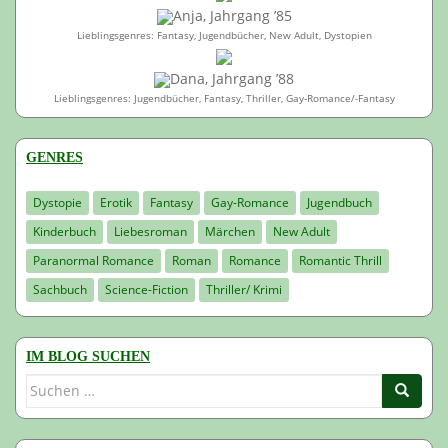
Anja, Jahrgang ’85
Lieblingsgenres: Fantasy, Jugendbücher, New Adult, Dystopien
Dana, Jahrgang ’88
Lieblingsgenres: Jugendbücher, Fantasy, Thriller, Gay-Romance/-Fantasy
GENRES
Dystopie
Erotik
Fantasy
Gay-Romance
Jugendbuch
Kinderbuch
Liebesroman
Märchen
New Adult
Paranormal Romance
Roman
Romance
Romantic Thrill
Sachbuch
Science-Fiction
Thriller/ Krimi
IM BLOG SUCHEN
Suchen
nach: