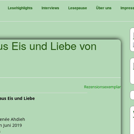
Lesehighlights
Interviews
Lesepause
Über uns
Impres
us Eis und Liebe von
n
Rezensionsexemplar
aus Eis und Liebe
Renée Ahdieh
n Juni 2019
n