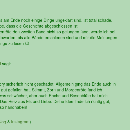
 am Ende noch einige Dinge ungeklärt sind, ist total schade,
be, dass die Geschichte abgeschlossen ist.
enröte den zweiten Band nicht so gelungen fand, werde ich bei
 abwarten, bis alle Bände erschienen sind und mir die Meinungen
nge zu lesen 😉
l
sagt:
ory sicherlich nicht geschadet. Allgemein ging das Ende auch in
o gut gefallen hat. Stimmt, Zorn und Morgenröte fand ich
etwas schwächer, aber auch Rache und Rosenblüte hat mich
s Herz aus Eis und Liebe. Deine Idee finde ich richtig gut,
ch so handhaben!
log
&
Instagram
)