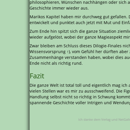
philosophieren, Wünschen nachhängen oder sich 
Geschichte immer wieder aus.
Marikos Kapitel haben mir durchweg gut gefallen. D
entwickelt und punktet auch jetzt mit Mut und Einf
Zum Ende hin spitzt sich die ganze Situation ziem
wieder aufgelöst, wobei der ganze Magieaspekt mir 
Zwar bleiben am Schluss dieses Dilogie-Finales nic
Wissensvorsprung ↑), vom Gefühl her dürften aber 
Zusammenhänge verstanden haben, wobei dies auch
Ende nicht als richtig rund.
Fazit
Die ganze Welt ist total toll und eigentlich mag ich
vielen Stellen war es mir zu ausschweifend. Die Fi
Handlung selbst nicht so richtig in Schwung kommt, 
spannende Geschichte voller Intrigen und Wendung
Ich danke dem Verlag und NetGalle