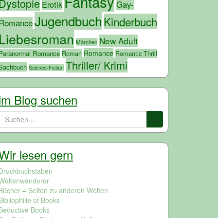
Fantasy
Dystopie
Erotik
Gay-
Jugendbuch
Kinderbuch
Romance
Liebesroman
New Adult
Märchen
Romance
Paranormal Romance
Roman
Romantic Thrill
Thriller/ Krimi
Sachbuch
Science-Fiction
im Blog suchen
Suchen
nach:
Wir lesen gern
Druckbuchstaben
Weltenwanderer
Bücher – Seiten zu anderen Welten
Bibliophilie of Books
Seductive Books