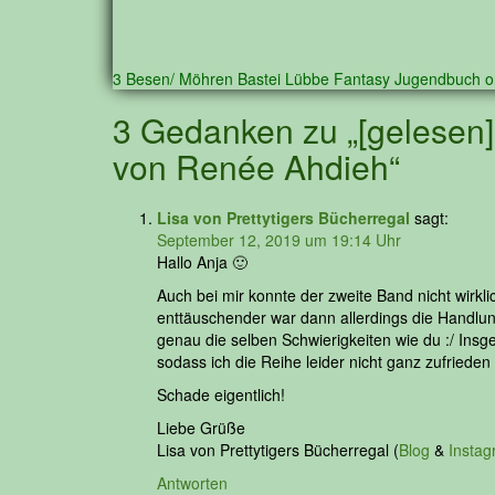
3 Besen/ Möhren
Bastei Lübbe
Fantasy
Jugendbuch
o
3 Gedanken zu „[gelesen]
von Renée Ahdieh“
Lisa von Prettytigers Bücherregal
sagt:
September 12, 2019 um 19:14 Uhr
Hallo Anja 🙂
Auch bei mir konnte der zweite Band nicht wirkli
enttäuschender war dann allerdings die Handlun
genau die selben Schwierigkeiten wie du :/ Insg
sodass ich die Reihe leider nicht ganz zufriede
Schade eigentlich!
Liebe Grüße
Lisa von Prettytigers Bücherregal (
Blog
&
Insta
Antworten