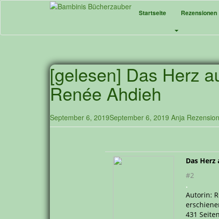
Skip
Startseite
Rezensionen
to
main
content
[gelesen] Das Herz a
Renée Ahdieh
September 6, 2019
September 6, 2019
Anja
Rezensio
Das Herz 
#2
.
Autorin: 
erschiene
431 Seite