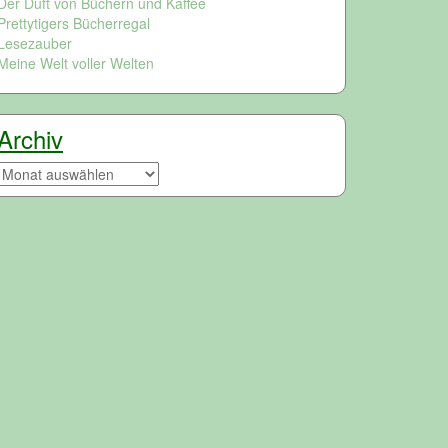
Der Duft von Büchern und Kaffee
Prettytigers Bücherregal
Lesezauber
Meine Welt voller Welten
Archiv
Archiv