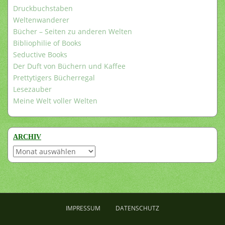
Druckbuchstaben
Weltenwanderer
Bücher – Seiten zu anderen Welten
Bibliophilie of Books
Seductive Books
Der Duft von Büchern und Kaffee
Prettytigers Bücherregal
Lesezauber
Meine Welt voller Welten
ARCHIV
Archiv
IMPRESSUM
DATENSCHUTZ