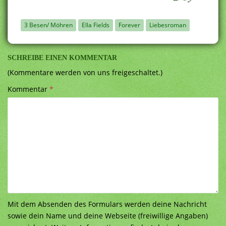
3 Besen/ Möhren
Ella Fields
Forever
Liebesroman
SCHREIBE EINEN KOMMENTAR
(Kommentare werden von uns freigeschaltet.)
Kommentar
*
Mit dem Absenden des Formulars werden deine Nachricht
sowie dein Name und deine Webseite (freiwillige Angaben)