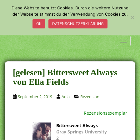
S
Diese Website benutzt Cookies. Durch die weitere Nutzung
k
der Webseite stimmst du der Verwendung von Cookies zu.
i
OK
DATENSCHUTZERKLÄRUNG
p
t
o
TOGGLE
m
a
i
n
[gelesen] Bittersweet Always
c
von Ella Fields
o
n
September 2, 2019
Anja
Rezension
t
e
n
Rezensionsexemplar
t
Bittersweet Always
Gray Springs University
2