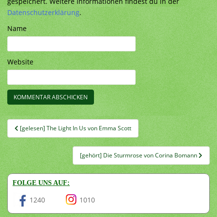
gespeichert. Weitere Informationen findest du in der
Datenschutzerklärung
.
Name
Website
Beitragsnavigation
[gelesen] The Light In Us von Emma Scott
[gehört] Die Sturmrose von Corina Bomann
FOLGE UNS AUF:
1240
1010