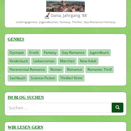
Dana, Jahrgang ’88
Lieblingsgenres: Jugendbücher, Fantasy, Thriller, Gay-Romance/-Fantasy
GENRES
Dystopie
Erotik
Fantasy
Gay-Romance
Jugendbuch
Kinderbuch
Liebesroman
Märchen
New Adult
Paranormal Romance
Roman
Romance
Romantic Thrill
Sachbuch
Science-Fiction
Thriller/ Krimi
IM BLOG SUCHEN
Suchen
nach:
WIR LESEN GERN