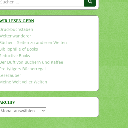
nach:
WIR LESEN GERN
Druckbuchstaben
Weltenwanderer
Bücher – Seiten zu anderen Welten
Bibliophilie of Books
Seductive Books
Der Duft von Büchern und Kaffee
Prettytigers Bücherregal
Lesezauber
Meine Welt voller Welten
ARCHIV
Archiv