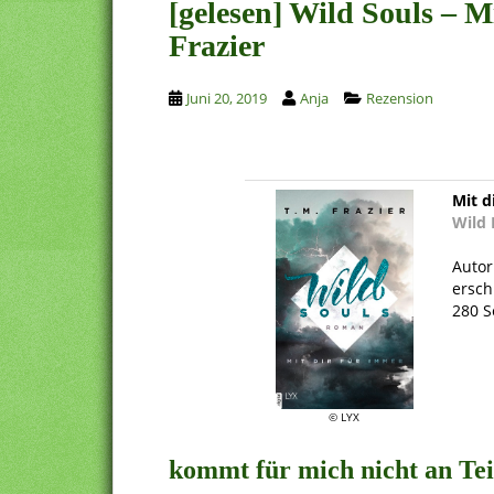
[gelesen] Wild Souls – M
Frazier
Juni 20, 2019
Anja
Rezension
Mit d
Wild 
.
Autor
ersch
280 S
.
© LYX
kommt für mich nicht an Tei