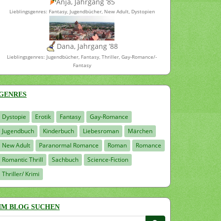
Anja, Jahrgang ’85
Lieblingsgenres: Fantasy, Jugendbücher, New Adult, Dystopien
Dana, Jahrgang ’88
Lieblingsgenres: Jugendbücher, Fantasy, Thriller, Gay-Romance/-
Fantasy
GENRES
Dystopie
Erotik
Fantasy
Gay-Romance
Jugendbuch
Kinderbuch
Liebesroman
Märchen
New Adult
Paranormal Romance
Roman
Romance
Romantic Thrill
Sachbuch
Science-Fiction
Thriller/ Krimi
IM BLOG SUCHEN
Suchen