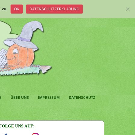
 zu.
OK
DATENSCHUTZERKLÄRUNG
E
ÜBER UNS
IMPRESSUM
DATENSCHUTZ
FOLGE UNS AUF: