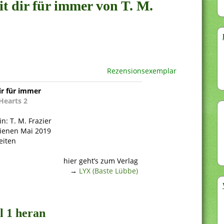
it dir für immer von T. M.
Rezensionsexemplar
ir für immer
Hearts 2
in: T. M. Frazier
ienen Mai 2019
eiten
hier geht’s zum Verlag
→
LYX (Baste Lübbe)
l 1 heran