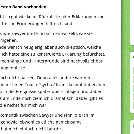
 ersten Band vorhanden
ibt so gut wie keine Rückblicke oder Erklärungen von
frische Erinnerungen hilfreich sind.
, wie Sawyer und Finn sich entwickeln, wie sie
 umgehen.
de war ich neugierig, aber auch skeptisch, welche
ch hatte eine zu konstruierte Erklärung befürchtet.
sammenhänge und Hintergründe sind nachvollziehbar
 Augenblicke.
och nicht packen. Denn alles andere war mir
kommt einen Touch Psycho / Krimi, kommt dabei aber
 sich die Ereignisse später überschlagen und dabei
es am Ende noch ziemlich dramatisch, dabei gibt es
ie nichts für mich war.
omantik zwischen Sawyer und Finn, die ich im
irgendwie, obwohl es etliche gemeinsame
 hat mich einfach nicht berührt.