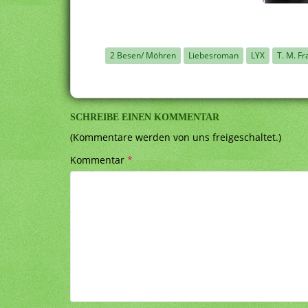
2 Besen/ Möhren
Liebesroman
LYX
T. M. Fr
SCHREIBE EINEN KOMMENTAR
(Kommentare werden von uns freigeschaltet.)
Kommentar
*