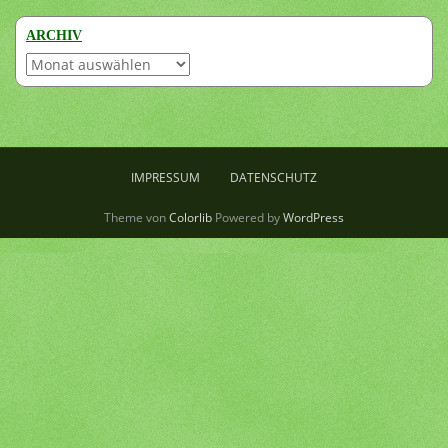
ARCHIV
Archiv
IMPRESSUM
DATENSCHUTZ
Theme von
Colorlib
Powered by
WordPress