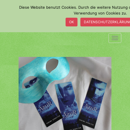
S
Diese Website benutzt Cookies. Durch die weitere Nutzung 
k
Verwendung von Cookies zu.
i
OK
DATENSCHUTZERKLÄRUN
p
t
o
TOGGLE
m
a
i
n
c
o
n
t
e
n
t