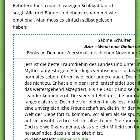
Behütern für so manch witzigen Schlagabtausch
sorgt. Alle drei Bände sind ebenso spannend wie
emotional. Man muss es einfach selbst gelesen
haben!
Sabine Schulter
Azur – Wenn eine Diebin li
Books on Demand // erstmals erschienen November 
Jess ist die beste Traumdiebin des Landes und unter 
Mythos aufgestiegen. Allerdings verabscheut sie das St
normales Leben führen, wie jeder andere auch. Doch lä
das nicht zu. Er hat sie in der Hand, entscheidet über 
das weitestgehend akzeptiert. Bis sie Cedric und seine
Leander kennenlernt. Die vier sind Behüter, die nur d
fangen: also sie. Doch die vier bieten ihr als Jess, nicht
eine unvergleichliche Freundschaft an, die in ihr den 
Welt der Diebe fort zu kommen. Vor allem als sie spürt
auf sie ausübt, zerbröckelt ihr altes Leben. Sie kann un
Doch sie weiß ganz genau, dass sie kein Mitleid von i
herausfindet, dass sie eine Diebin ist.
© Klappentext:
Sabine Schulter