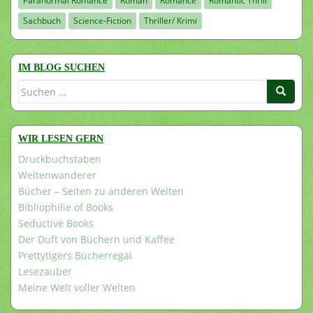
Paranormal Romance
Roman
Romance
Romantic Thrill
Sachbuch
Science-Fiction
Thriller/ Krimi
IM BLOG SUCHEN
Suchen
nach:
WIR LESEN GERN
Druckbuchstaben
Weltenwanderer
Bücher – Seiten zu anderen Welten
Bibliophilie of Books
Seductive Books
Der Duft von Büchern und Kaffee
Prettytigers Bücherregal
Lesezauber
Meine Welt voller Welten