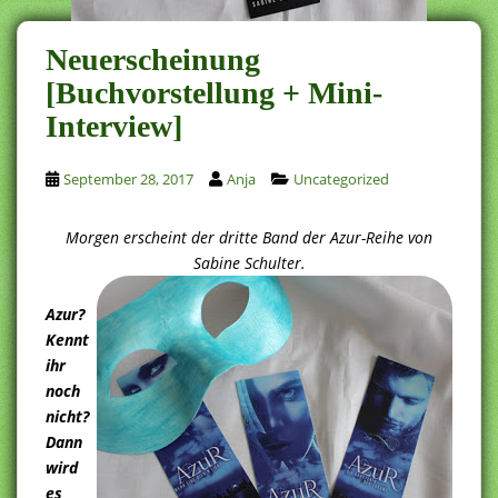
Neuerscheinung
[Buchvorstellung + Mini-
Interview]
September 28, 2017
Anja
Uncategorized
Morgen erscheint der dritte Band der Azur-Reihe von
Sabine Schulter.
Azur?
Kennt
ihr
noch
nicht?
Dann
wird
es