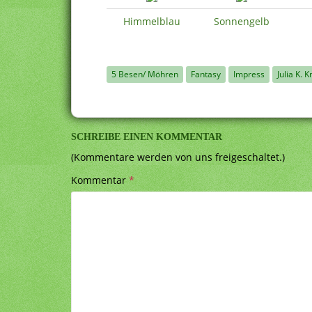
Himmelblau
Sonnengelb
5 Besen/ Möhren
Fantasy
Impress
Julia K. K
SCHREIBE EINEN KOMMENTAR
(Kommentare werden von uns freigeschaltet.)
Kommentar
*