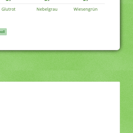
Glutrot
Nebelgrau
Wiesengrün
noll