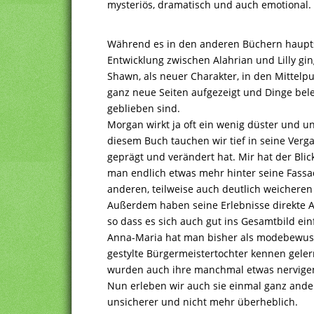
mysteriös, dramatisch und auch emotional.
Während es in den anderen Büchern haupt
Entwicklung zwischen Alahrian und Lilly g
Shawn, als neuer Charakter, in den Mittel
ganz neue Seiten aufgezeigt und Dinge bel
geblieben sind.
Morgan wirkt ja oft ein wenig düster und u
diesem Buch tauchen wir tief in seine Verg
geprägt und verändert hat. Mir hat der Blick
man endlich etwas mehr hinter seine Fass
anderen, teilweise auch deutlich weicheren
Außerdem haben seine Erlebnisse direkte A
so dass es sich auch gut ins Gesamtbild ein
Anna-Maria hat man bisher als modebewus
gestylte Bürgermeistertochter kennen gelernt
wurden auch ihre manchmal etwas nervigen
Nun erleben wir auch sie einmal ganz anders
unsicherer und nicht mehr überheblich.