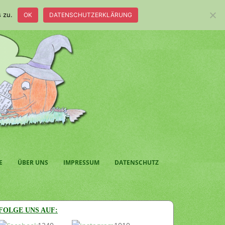
 zu.
OK
DATENSCHUTZERKLÄRUNG
E
ÜBER UNS
IMPRESSUM
DATENSCHUTZ
FOLGE UNS AUF: