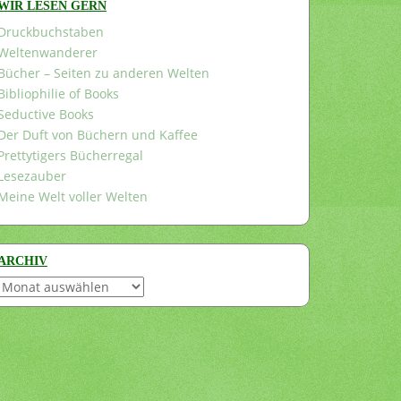
WIR LESEN GERN
Druckbuchstaben
Weltenwanderer
Bücher – Seiten zu anderen Welten
Bibliophilie of Books
Seductive Books
Der Duft von Büchern und Kaffee
Prettytigers Bücherregal
Lesezauber
Meine Welt voller Welten
ARCHIV
Archiv