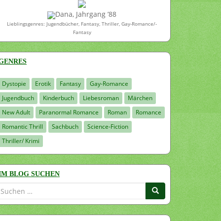
Dana, Jahrgang ’88
Lieblingsgenres: Jugendbücher, Fantasy, Thriller, Gay-Romance/-
Fantasy
GENRES
Dystopie
Erotik
Fantasy
Gay-Romance
Jugendbuch
Kinderbuch
Liebesroman
Märchen
New Adult
Paranormal Romance
Roman
Romance
Romantic Thrill
Sachbuch
Science-Fiction
Thriller/ Krimi
IM BLOG SUCHEN
Suchen
nach: