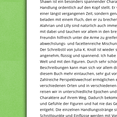
Shawn ist ein besonders spannender Charak
Handlung ordentlich auf den Kopf stellt. Er
einer längst vergangenen Zeit, sondern gen
beladen mit einem Fluch, den er zu brechen
Alahrian und Lilly sind natürlich auch imm
mit dabei und tauchen vor allem in den bre
Freundin hilfreich unter die Arme zu greife
abwechslungs- und facettenreiche Mischun
Der Schreibstil von Julia K. Knoll ist wieder 
angenehm, flüssig und spannend. Ich habe m
Welt und mit den Figuren. Durch sehr schö
Beschreibungen kann man sich vor allem die
diesem Buch mehr eintauchen, sehr gut vors
Zahlreiche Perspektivwechsel ermöglichen e
verschiedenen Orten und in verschiedenen
reisen wir in unterschiedliche Epochen un
Charaktere auf ihrem Weg. Dadurch bekom
und Gefühle der Figuren und hat nie das Ge
entgeht. Die einzelnen Handlungsstränge 
Schnittpunkte und Einflüsse werden mit Vo